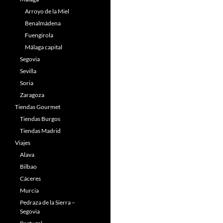
Arroyo de la Miel
Benalmádena
Fuengirola
Málaga capital
Segovia
Sevilla
Soria
Zaragoza
Tiendas Gourmet
Tiendas Burgos
Tiendas Madrid
Viajes
Alava
Bilbao
Cáceres
Murcia
Pedraza de la Sierra –
Segovia