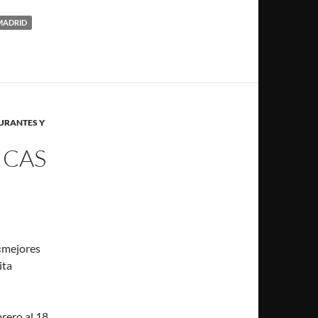
MADRID
URANTES Y
ICAS
 «mejores
ita
brero al 18