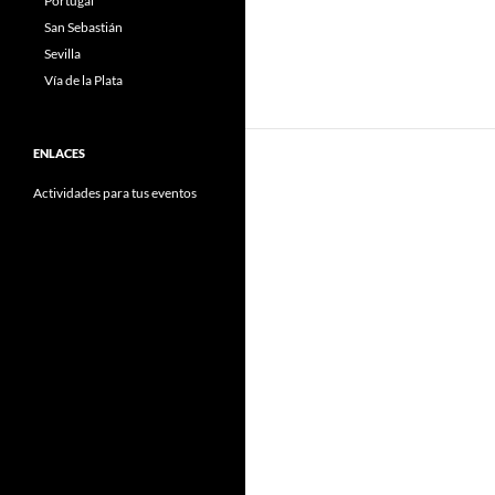
Portugal
San Sebastián
Sevilla
Vía de la Plata
ENLACES
Actividades para tus eventos