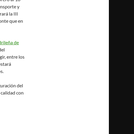
ansporte y
rá la III
onte que en
rileña de
del
ir, entre los
estará
s.
guración del
 calidad con