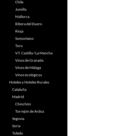
Chile
Jumilla
Mallorca
Ribera del Duero
Rioja
Somontano
Toro
V.T. Castilla / La Mancha
Vinos de Granada
Vinos de Málaga
Vinos ecológicos
Hoteles y Hoteles Rurales
Cataluña
Madrid
Chinchón
Torrejón de Ardoz
Segovia
Soria
Toledo