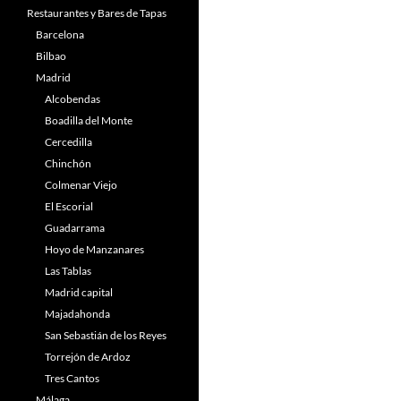
Restaurantes y Bares de Tapas
Barcelona
Bilbao
Madrid
Alcobendas
Boadilla del Monte
Cercedilla
Chinchón
Colmenar Viejo
El Escorial
Guadarrama
Hoyo de Manzanares
Las Tablas
Madrid capital
Majadahonda
San Sebastián de los Reyes
Torrejón de Ardoz
Tres Cantos
Málaga