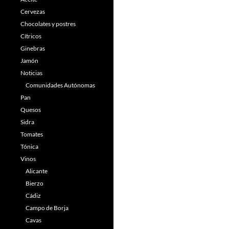
Cervezas
Chocolates y postres
Cítricos
Ginebras
Jamón
Noticias
Comunidades Autónomas
Pan
Quesos
Sidra
Tomates
Tónica
Vinos
Alicante
Bierzo
Cádiz
Campo de Borja
Cavas