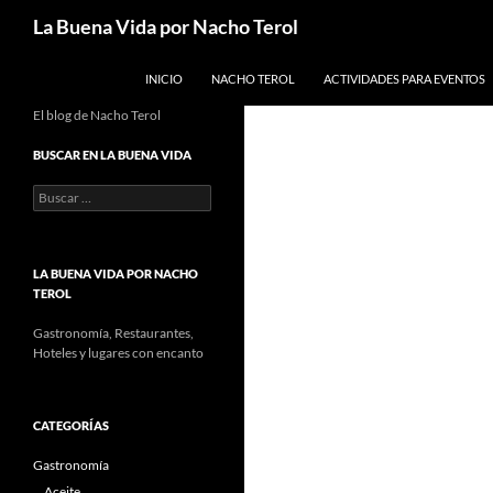
Saltar
Buscar
La Buena Vida por Nacho Terol
al
contenido
INICIO
NACHO TEROL
ACTIVIDADES PARA EVENTOS
El blog de Nacho Terol
BUSCAR EN LA BUENA VIDA
Buscar:
LA BUENA VIDA POR NACHO
TEROL
Gastronomía, Restaurantes,
Hoteles y lugares con encanto
CATEGORÍAS
Gastronomía
Aceite