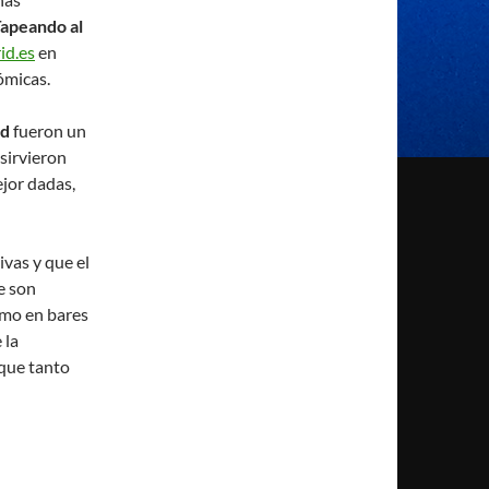
apeando al
id.es
en
ómicas.
id
fueron un
 sirvieron
jor dadas,
ivas y que el
e son
umo en bares
 la
 que tanto