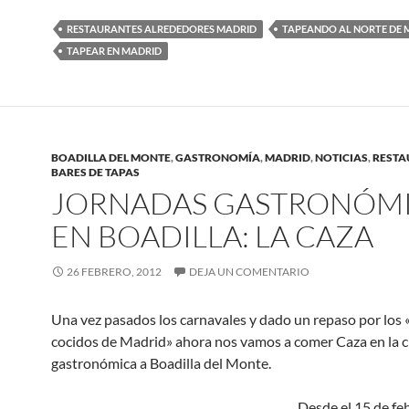
RESTAURANTES ALREDEDORES MADRID
TAPEANDO AL NORTE DE 
TAPEAR EN MADRID
BOADILLA DEL MONTE
,
GASTRONOMÍA
,
MADRID
,
NOTICIAS
,
RESTA
BARES DE TAPAS
JORNADAS GASTRONÓM
EN BOADILLA: LA CAZA
26 FEBRERO, 2012
DEJA UN COMENTARIO
Una vez pasados los carnavales y dado un repaso por los
cocidos de Madrid» ahora nos vamos a comer Caza en la c
gastronómica a Boadilla del Monte.
Desde el 15 de fe