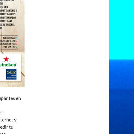
ipantes en
n
os
ternet y
edir tu
has