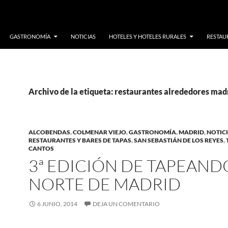
GASTRONOMÍA
NOTICIAS
HOTELES Y HOTELES RURALES
RESTAUR
Archivo de la etiqueta: restaurantes alrededores mad
ALCOBENDAS
,
COLMENAR VIEJO
,
GASTRONOMÍA
,
MADRID
,
NOTIC
RESTAURANTES Y BARES DE TAPAS
,
SAN SEBASTIÁN DE LOS REYES
,
CANTOS
3ª EDICIÓN DE TAPEAND
NORTE DE MADRID
6 JUNIO, 2014
DEJA UN COMENTARIO