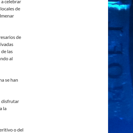
 a celebrar
 locales de
olmenar
esarios de
rivadas
 de las
ando al
na se han
 disfrutar
a la
ritivo o del