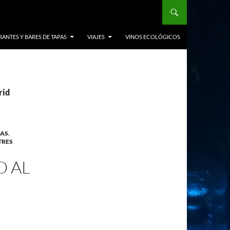
ANTES Y BARES DE TAPAS
VIAJES
VINOS ECOLÓGICOS
rid
IAS
,
TRES
O AL