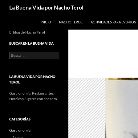
Saltar
Buscar
La Buena Vida por Nacho Terol
al
contenido
INICIO
NACHO TEROL
ACTIVIDADES PARA EVENTOS
El blog de Nacho Terol
BUSCAR EN LA BUENA VIDA
Buscar:
LA BUENA VIDA POR NACHO
TEROL
Gastronomía, Restaurantes,
Hoteles y lugares con encanto
CATEGORÍAS
Gastronomía
Aceite