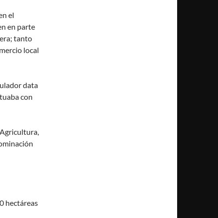
en el
ten en parte
era; tanto
omercio local
gulador data
ctuaba con
 Agricultura,
nominación
00 hectáreas