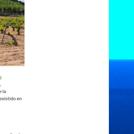
e
,
 la
existido en