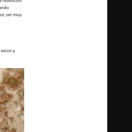
a retención
tando
or, ser muy
 secos y