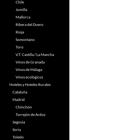
Chile
Jumilla
Mallorca
Ribera del Duero
Rioja
Somontano
Toro
V.T. Castilla / La Mancha
Vinos de Granada
Vinos de Málaga
Vinos ecológicos
Hoteles y Hoteles Rurales
Cataluña
Madrid
Chinchón
Torrejón de Ardoz
Segovia
Soria
Toledo