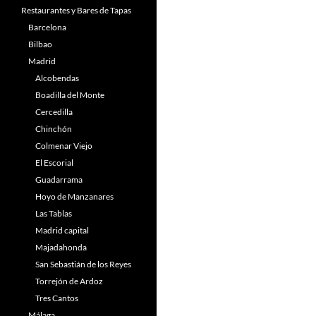
Restaurantes y Bares de Tapas
Barcelona
Bilbao
Madrid
Alcobendas
Boadilla del Monte
Cercedilla
Chinchón
Colmenar Viejo
El Escorial
Guadarrama
Hoyo de Manzanares
Las Tablas
Madrid capital
Majadahonda
San Sebastián de los Reyes
Torrejón de Ardoz
Tres Cantos
Málaga