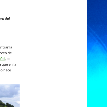
era del
trar la
acceo de
fiel
, se
a que en la
no hace