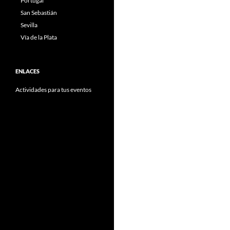
Portugal
San Sebastián
Sevilla
Vía de la Plata
ENLACES
Actividades para tus eventos