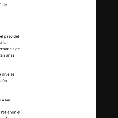
4 de
el paso del
sticas
ternancia de
igan unas
 niveles
sión
ero son:
 retienen el