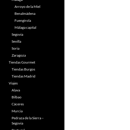
Arroyo de la Miel
Benalmádena
Fuengirola
Málaga capital
Segovia
Sevilla
Soria
Zaragoza
Tiendas Gourmet
Tiendas Burgos
Tiendas Madrid
Viajes
Alava
Bilbao
Cáceres
Murcia
Pedraza de la Sierra –
Segovia