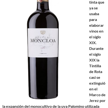
tinta que
ya se
usaba
para
elaborar
vinos en
el siglo
XIX.
Durante
el siglo
XIX la
Tintilla
de Rota
casi se
extinguió
en el
Marco de
Jerez por
la expansión del monocultivo de la uva Palomino utilizada