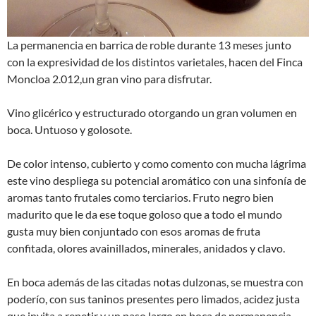
La permanencia en barrica de roble durante 13 meses junto
con la expresividad de los distintos varietales, hacen del Finca
Moncloa 2.012,un gran vino para disfrutar.
Vino glicérico y estructurado otorgando un gran volumen en
boca. Untuoso y golosote.
De color intenso, cubierto y como comento con mucha lágrima
este vino despliega su potencial aromático con una sinfonía de
aromas tanto frutales como terciarios. Fruto negro bien
madurito que le da ese toque goloso que a todo el mundo
gusta muy bien conjuntado con esos aromas de fruta
confitada, olores avainillados, minerales, anidados y clavo.
En boca además de las citadas notas dulzonas, se muestra con
poderío, con sus taninos presentes pero limados, acidez justa
que invita a repetir y un paso largo en boca de permanencia,