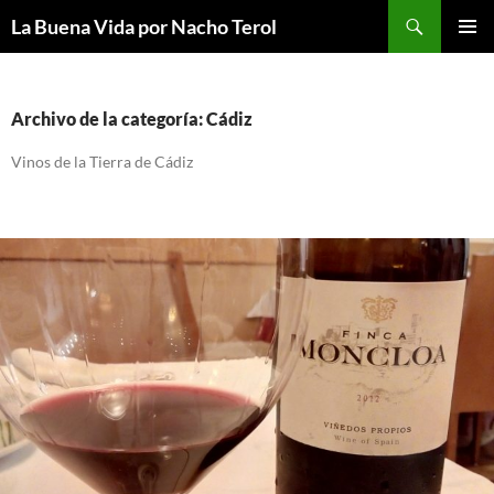
Saltar
Buscar
La Buena Vida por Nacho Terol
al
MENÚ
contenido
PRINCI
Archivo de la categoría: Cádiz
Vinos de la Tierra de Cádiz