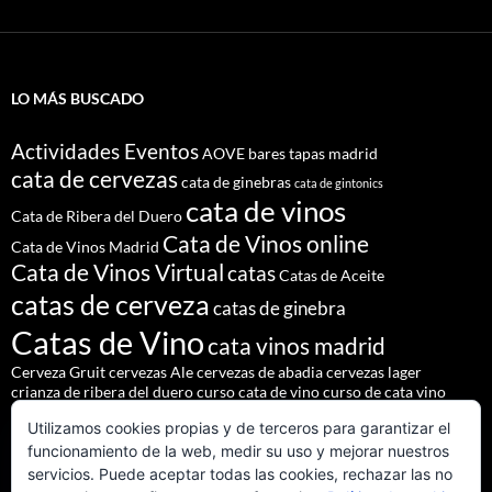
LO MÁS BUSCADO
Actividades Eventos
AOVE
bares tapas madrid
cata de cervezas
cata de ginebras
cata de gintonics
cata de vinos
Cata de Ribera del Duero
Cata de Vinos online
Cata de Vinos Madrid
Cata de Vinos Virtual
catas
Catas de Aceite
catas de cerveza
catas de ginebra
Catas de Vino
cata vinos madrid
Cerveza Gruit
cervezas Ale
cervezas de abadia
cervezas lager
crianza de ribera del duero
curso cata de vino
curso de cata vino
Denominación de Origen Ribera del Duero
Utilizamos cookies propias y de terceros para garantizar el
eventos de autor
eventos madrid
Godello
lúpulo
maridajes
funcionamiento de la web, medir su uso y mejorar nuestros
Nacho Terol
martue
MESÓN DEL CID
pilsner urquell
servicios. Puede aceptar todas las cookies, rechazar las no