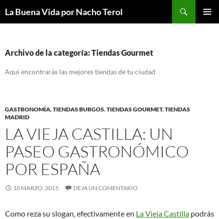
Saltar
Buscar
La Buena Vida por Nacho Terol
al
MENÚ
contenido
PRINCI
Archivo de la categoría: Tiendas Gourmet
Aquí encontrarás las mejores tiendas de tu ciudad
GASTRONOMÍA
,
TIENDAS BURGOS
,
TIENDAS GOURMET
,
TIENDAS
MADRID
LA VIEJA CASTILLA: UN
PASEO GASTRONÓMICO
POR ESPAÑA
10 MARZO, 2015
DEJA UN COMENTARIO
Como reza su slogan, efectivamente en
La Vieja Castilla
podrás