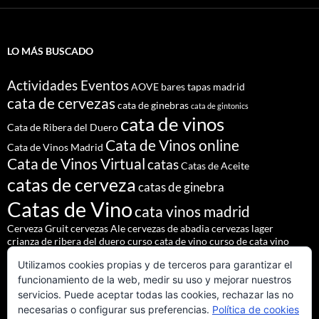
LO MÁS BUSCADO
Actividades Eventos
AOVE
bares tapas madrid
cata de cervezas
cata de ginebras
cata de gintonics
cata de vinos
Cata de Ribera del Duero
Cata de Vinos online
Cata de Vinos Madrid
Cata de Vinos Virtual
catas
Catas de Aceite
catas de cerveza
catas de ginebra
Catas de Vino
cata vinos madrid
Cerveza Gruit
cervezas Ale
cervezas de abadia
cervezas lager
crianza de ribera del duero
curso cata de vino
curso de cata vino
Denominación de Origen Ribera del Duero
Utilizamos cookies propias y de terceros para garantizar el
eventos de autor
eventos madrid
Godello
lúpulo
maridajes
funcionamiento de la web, medir su uso y mejorar nuestros
Nacho Terol
martue
MESÓN DEL CID
pilsner urquell
servicios. Puede aceptar todas las cookies, rechazar las no
restaurante madrid
restaurantes alrededores madrid
necesarias o configurar sus preferencias.
Política de cookies