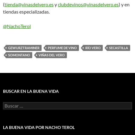
(
tienda@vinasdelvero.es
y
clubdevinos@vinasdelvero.es
) y en
tiendas especializadas.
@NachoTerol
GEWURZTRAMINER
PERFUME DE VINO
RÍO VERO
SECASTILLA
SOMONTANO
VIÑAS DEL VERO
BUSCAR EN LA BUENA VIDA
Buscar:
LA BUENA VIDA POR NACHO TEROL