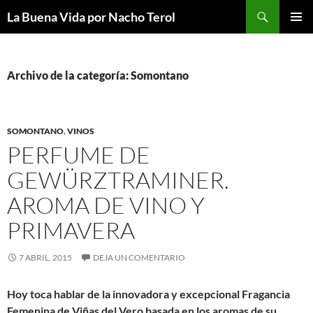
Saltar
Buscar
La Buena Vida por Nacho Terol
al
MENÚ
contenido
PRINCI
Archivo de la categoría: Somontano
SOMONTANO
,
VINOS
PERFUME DE
GEWÜRZTRAMINER.
AROMA DE VINO Y
PRIMAVERA
7 ABRIL, 2015
DEJA UN COMENTARIO
Hoy toca hablar de la innovadora y excepcional Fragancia
Femenina de Viñas del Vero basada en los aromas de su