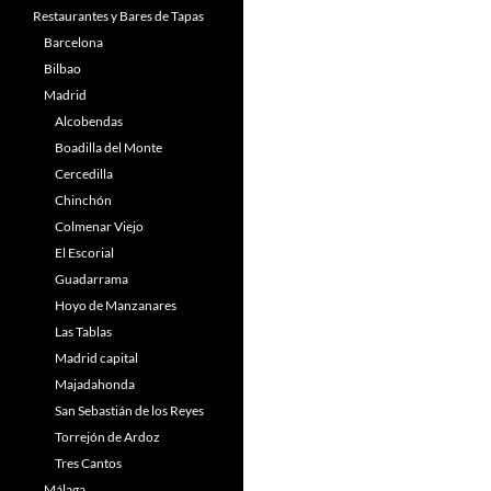
Restaurantes y Bares de Tapas
Barcelona
Bilbao
Madrid
Alcobendas
Boadilla del Monte
Cercedilla
Chinchón
Colmenar Viejo
El Escorial
Guadarrama
Hoyo de Manzanares
Las Tablas
Madrid capital
Majadahonda
San Sebastián de los Reyes
Torrejón de Ardoz
Tres Cantos
Málaga