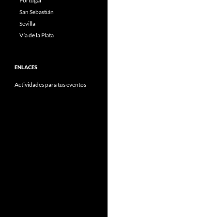
Portugal
San Sebastián
Sevilla
Vía de la Plata
ENLACES
Actividades para tus eventos