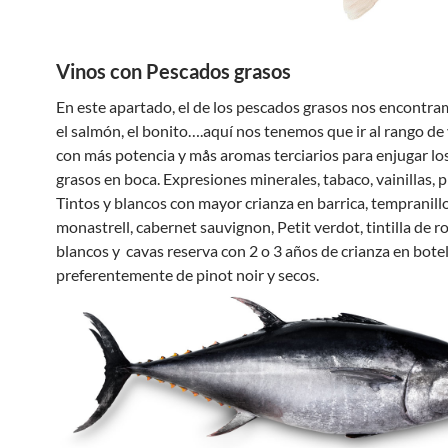
Vinos con Pescados grasos
En este apartado, el de los pescados grasos nos encontram
el salmón, el bonito….aquí nos tenemos que ir al rango de
con más potencia y mås aromas terciarios para enjugar lo
grasos en boca. Expresiones minerales, tabaco, vainillas,
Tintos y blancos con mayor crianza en barrica, tempranillo
monastrell, cabernet sauvignon, Petit verdot, tintilla de r
blancos y cavas reserva con 2 o 3 años de crianza en botel
preferentemente de pinot noir y secos.