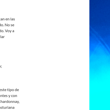
an en las
do. No se
do. Voy a
lar
o;
este tipo de
antes y con
 Chardonnay,
asturiana