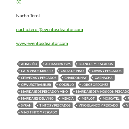
30
Nacho Terol
nacho.terol@eventosdeautor.com
www.eventosdeautor.com
ALBARIÑO
ALHAMBRA 1925
BLANCOS Y PESCADOS
CATA VINOS MADRID
CATAS DE VINO
CAVAS Y PESCADOS
CERVEZAS Y PESCADOS
CHARDONNAY
GARNACHA
GEWURZTRAMINER
GODELLO
JORGE ORDÓÑEZ
MARIDAJE DE PESCADO Y VINO
MARIDAJE DE VINOS CON PESCAD
MARIDAJES DEL VINO
MENCÍA
MERLOT
MOSCATEL
SYRAH
TINTOS Y PESCADOS
VINO BLANCO Y PESCADO
V
VINO TINTO Y PESCADO