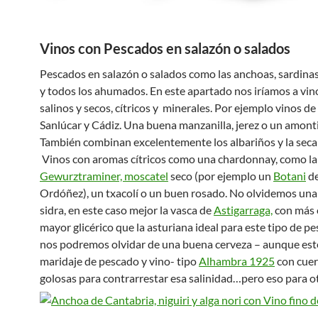
Vinos con Pescados en salazón o salados
Pescados en salazón o salados como las anchoas, sardina
y todos los ahumados. En este apartado nos iríamos a vi
salinos y secos, cítricos y minerales. Por ejemplo vinos de
Sanlúcar y Cádiz. Una buena manzanilla, jerez o un amonti
También combinan excelentemente los albariños y la seca
Vinos con aromas cítricos como una chardonnay, como la
Gewurztraminer,
moscatel
seco (por ejemplo un
Botani
de
Ordóñez), un txacolí o un buen rosado. No olvidemos un
sidra, en este caso mejor la vasca de
Astigarraga,
con más 
mayor glicérico que la asturiana ideal para este tipo de p
nos podremos olvidar de una buena cerveza – aunque este
maridaje de pescado y vino- tipo
Alhambra 1925
con cuer
golosas para contrarrestar esa salinidad…pero eso para 