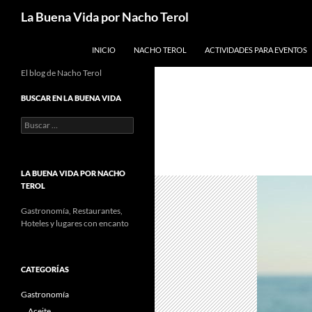
Saltar
Buscar
La Buena Vida por Nacho Terol
al
contenido
INICIO
NACHO TEROL
ACTIVIDADES PARA EVENTOS
El blog de Nacho Terol
BUSCAR EN LA BUENA VIDA
Buscar:
LA BUENA VIDA POR NACHO
TEROL
Gastronomía, Restaurantes,
Hoteles y lugares con encanto
CATEGORÍAS
Gastronomía
Aceite