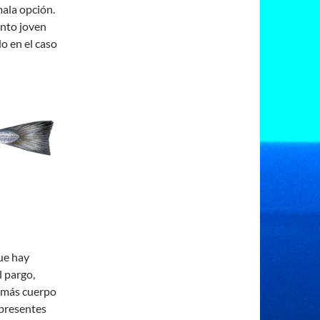
ala opción.
nto joven
o en el caso
ue hay
l pargo,
r más cuerpo
 presentes