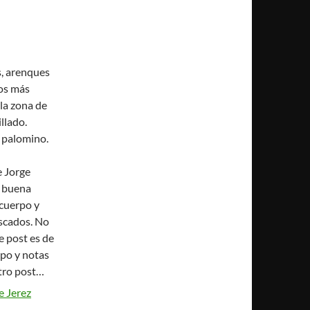
s, arenques
nos más
 la zona de
llado.
 palomino.
 Jorge
a buena
cuerpo y
escados. No
 post es de
po y notas
otro post…