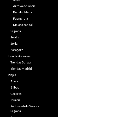
Arroyo de la Miel
Benalmádena
Fuengirola
Málaga capital
Segovia
Sevilla
Soria
Zaragoza
Tiendas Gourmet
Tiendas Burgos
Tiendas Madrid
Viajes
Alava
Bilbao
Cáceres
Murcia
Pedraza de la Sierra –
Segovia