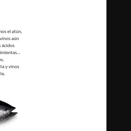
os el atún,
 vinos aún
s ácidos
 pimientas…
s,
ota y vinos
la,