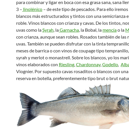
para combinar y ligar en boca con esa grasa sana, sana ll
3 –
linolénico
– de este tipo de pescados. Para ello iremos
blancos más estructurados y tintos con una semicrianza e
roble. Vinos blancos con crianza y cavas. De los tintos, no
uvas como la
Syrah
, la
Garnacha
, la Bobal, la
mencía
o la
M
con crianza, aunque sean robles. Rosados también de las
uvas. También se pueden disfrutar con la tinta tempranill
meses de barrica o con vinos de coupage tipo tempranillo,
syrah y merlot o monastrell. Sobre los blancos, yo los mar
vinos elaborados con
Riesling
,
Chardonnay
,
Godello
,
Alb
Viognier. Por supuesto cavas rosaditos o blancos con un
reserva en botella, preferentemente tipo brut o brut natu