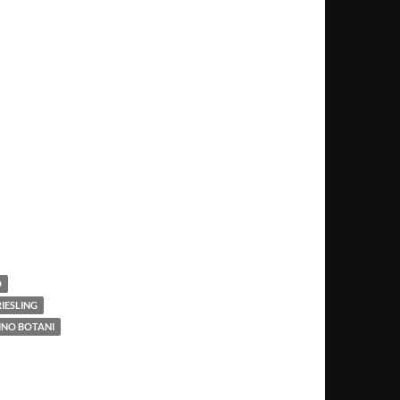
O
RIESLING
INO BOTANI