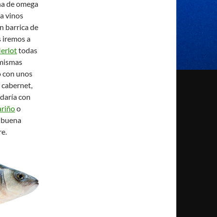
ena de omega
 a vinos
n barrica de
s iremos a
erlot
todas
 mismas
o con unos
 cabernet,
idaría con
ariño
o
a buena
re.