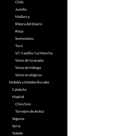
Chile
Jumilla
Mallorca
Ribera del Duero
Rioja
Somontano
Toro
V.T. Castilla / La Mancha
Vinos de Granada
Vinos de Málaga
Vinos ecológicos
Hoteles y Hoteles Rurales
Cataluña
Madrid
Chinchón
Torrejón de Ardoz
Segovia
Soria
Toledo