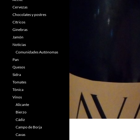
Cervezas
Chocolates y postres
Cítricos
Ginebras
Jamón
Noticias
Comunidades Autónomas
Pan
Quesos
Sidra
Tomates
Tónica
Vinos
Alicante
Bierzo
Cádiz
Campo de Borja
Cavas