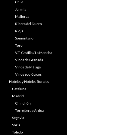
Chile
Jumilla
Mallorca
Ribera del Duero
Rioja
Somontano
Toro
V.T. Castilla / La Mancha
Vinos de Granada
Vinos de Málaga
Vinos ecológicos
Hoteles y Hoteles Rurales
Cataluña
Madrid
Chinchón
Torrejón de Ardoz
Segovia
Soria
Toledo