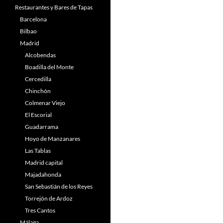
Restaurantes y Bares de Tapas
Barcelona
Bilbao
Madrid
Alcobendas
Boadilla del Monte
Cercedilla
Chinchón
Colmenar Viejo
El Escorial
Guadarrama
Hoyo de Manzanares
Las Tablas
Madrid capital
Majadahonda
San Sebastián de los Reyes
Torrejón de Ardoz
Tres Cantos
Málaga