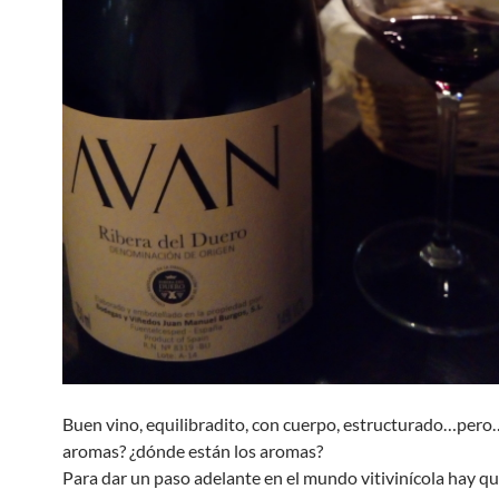
Buen vino, equilibradito, con cuerpo, estructurado…pero…
aromas? ¿dónde están los aromas?
Para dar un paso adelante en el mundo vitivinícola hay q