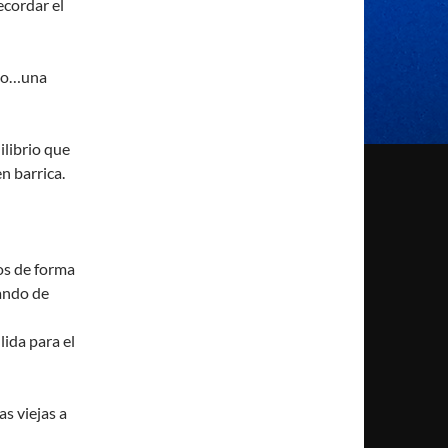
ecordar el
oco…una
ilibrio que
n barrica.
os de forma
ando de
lida para el
s viejas a