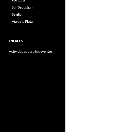
Portugal
San Sebastián
Sevilla
Vía de la Plata
ENLACES
Actividades para tus eventos