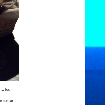
..y los
ue buscar