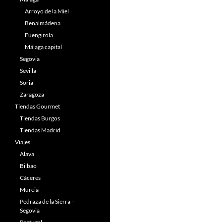
Arroyo de la Miel
Benalmádena
Fuengirola
Málaga capital
Segovia
Sevilla
Soria
Zaragoza
Tiendas Gourmet
Tiendas Burgos
Tiendas Madrid
Viajes
Alava
Bilbao
Cáceres
Murcia
Pedraza de la Sierra –
Segovia