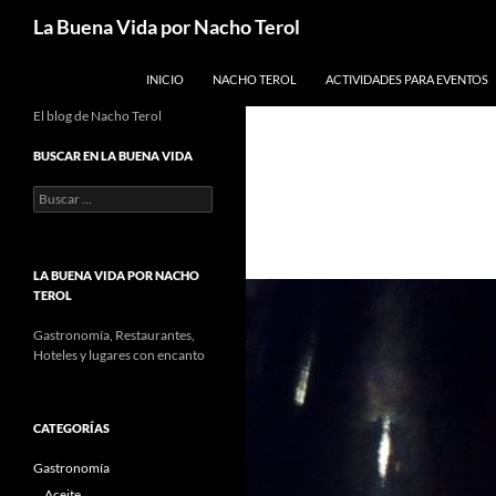
Saltar
Buscar
La Buena Vida por Nacho Terol
al
contenido
INICIO
NACHO TEROL
ACTIVIDADES PARA EVENTOS
El blog de Nacho Terol
BUSCAR EN LA BUENA VIDA
Buscar:
LA BUENA VIDA POR NACHO
TEROL
Gastronomía, Restaurantes,
Hoteles y lugares con encanto
CATEGORÍAS
Gastronomía
Aceite