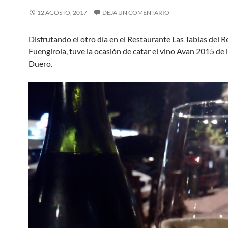
12 AGOSTO, 2017
DEJA UN COMENTARIO
Disfrutando el otro día en el Restaurante Las Tablas del R
Fuengirola, tuve la ocasión de catar el vino Avan 2015 de 
Duero.