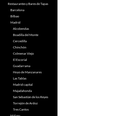
Restaurantes y Bares de Tapas
Barcelona
Bilbao
Madrid
Alcobendas
Boadilla del Monte
Cercedilla
Chinchón
Colmenar Viejo
El Escorial
Guadarrama
Hoyo de Manzanares
Las Tablas
Madrid capital
Majadahonda
San Sebastián de los Reyes
Torrejón de Ardoz
Tres Cantos
Málaga