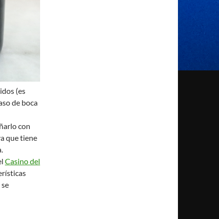
idos (es
paso de boca
añarlo con
a que tiene
.
el
Casino del
rísticas
 se