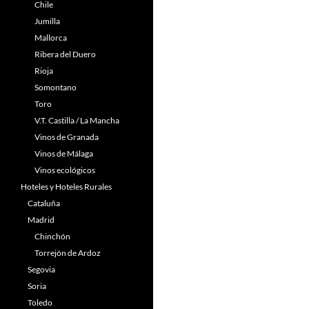
Chile
Jumilla
Mallorca
Ribera del Duero
Rioja
Somontano
Toro
V.T. Castilla / La Mancha
Vinos de Granada
Vinos de Málaga
Vinos ecológicos
Hoteles y Hoteles Rurales
Cataluña
Madrid
Chinchón
Torrejón de Ardoz
Segovia
Soria
Toledo