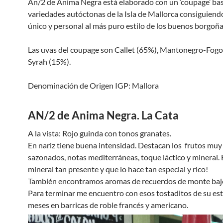
Àn/2 de Ánima Negra está elaborado con un ‘coupage’ ba
variedades autóctonas de la Isla de Mallorca consiguiend
único y personal al más puro estilo de los buenos borgoña
Las uvas del coupage son Callet (65%), Mantonegro-Fog
Syrah (15%).
Denominación de Origen IGP: Mallora
AN/2 de Anima Negra. La Cata
A la vista: Rojo guinda con tonos granates.
En nariz tiene buena intensidad. Destacan los frutos mu
sazonados, notas mediterráneas, toque láctico y mineral.
mineral tan presente y que lo hace tan especial y rico!
También encontramos aromas de recuerdos de monte bajo
Para terminar me encuentro con esos tostaditos de su est
meses en barricas de roble francés y americano.