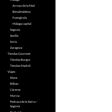
Arroyo de la Miel
Benalmádena
Fuengirola
Málaga capital
Segovia
Sevilla
Soria
Zaragoza
Tiendas Gourmet
Tiendas Burgos
Tiendas Madrid
Viajes
Alava
Bilbao
Cáceres
Murcia
Pedraza de la Sierra –
Segovia