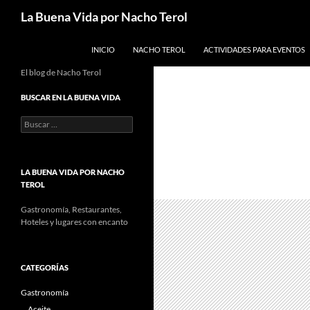
Saltar
Buscar
La Buena Vida por Nacho Terol
al
contenido
INICIO
NACHO TEROL
ACTIVIDADES PARA EVENTOS
El blog de Nacho Terol
BUSCAR EN LA BUENA VIDA
Buscar:
LA BUENA VIDA POR NACHO
TEROL
Gastronomía, Restaurantes,
Hoteles y lugares con encanto
CATEGORÍAS
Gastronomía
Aceite