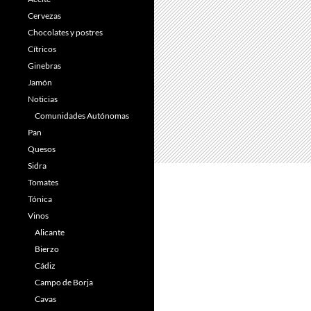
Cervezas
Chocolates y postres
Cítricos
Ginebras
Jamón
Noticias
Comunidades Autónomas
Pan
Quesos
Sidra
Tomates
Tónica
Vinos
Alicante
Bierzo
Cádiz
Campo de Borja
Cavas