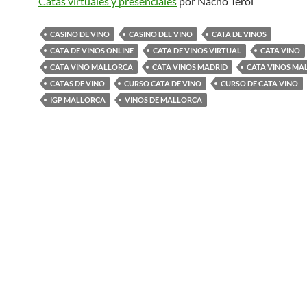
Catas virtuales y presenciales
por Nacho Terol
CASINO DE VINO
CASINO DEL VINO
CATA DE VINOS
CATA DE VINOS ONLINE
CATA DE VINOS VIRTUAL
CATA VINO
CATA VINO MALLORCA
CATA VINOS MADRID
CATA VINOS MA
CATAS DE VINO
CURSO CATA DE VINO
CURSO DE CATA VINO
IGP MALLORCA
VINOS DE MALLORCA