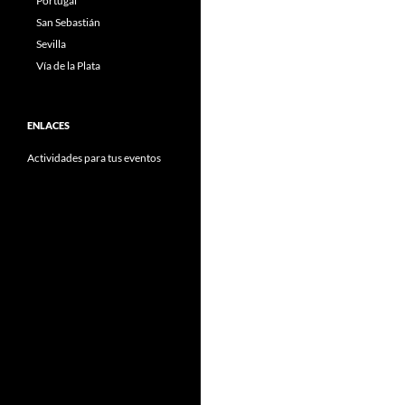
Portugal
San Sebastián
Sevilla
Vía de la Plata
ENLACES
Actividades para tus eventos