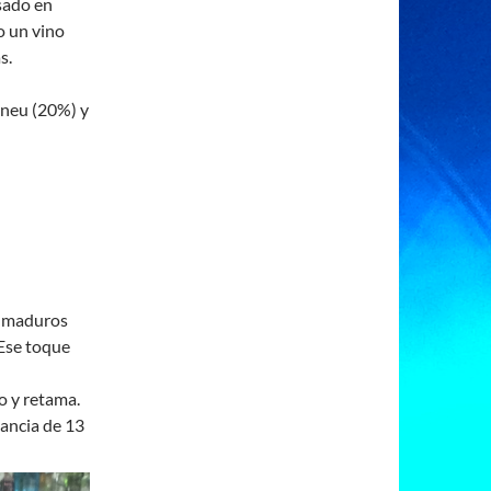
sado en
o un vino
s.
oneu (20%) y
y maduros
 Ese toque
 y retama.
ancia de 13