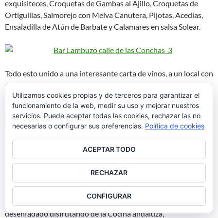
exquisiteces, Croquetas de Gambas al Ajillo, Croquetas de
Ortiguillas, Salmorejo con Melva Canutera, Pijotas, Acedías,
Ensaladilla de Atún de Barbate y Calamares en salsa Solear.
Todo esto unido a una interesante carta de vinos, a un local con
aire a bar de toda la vida pero con detalles que le dan
Utilizamos cookies propias y de terceros para garantizar el
personalidad propia.
funcionamiento de la web, medir su uso y mejorar nuestros
servicios. Puede aceptar todas las cookies, rechazar las no
Productos de la tierra, a precios ajustados y todo hecho con
necesarias o configurar sus preferencias.
Política de cookies
cariño, el cariño de una familia en su nuevo proyecto llamado
«Lambuzo». Actualmente tiene dos Bares, este del que
ACEPTAR TODO
comento en la calle de las conchas, 9 en pleno Centro de
Madrid y otro en la calle Ponzano, 8 en el Barrio de Chamberí.
RECHAZAR
Lambuzo, un lugar entrañable, familiar para cuando tengamos
CONFIGURAR
ganas de «Sur» y pasar un rato excelente en un ambiente
desenfadado disfrutando de la Cocina andaluza,