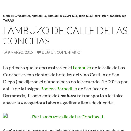
GASTRONOMÍA
,
MADRID
,
MADRID CAPITAL
,
RESTAURANTES Y BARES DE
TAPAS
LAMBUZO DE CALLE DE LAS
CONCHAS
9 MARZO, 2015
DEJA UN COMENTARIO
Lo primero que te encuentras en el
Lambuzo
de la calle de Las
Conchas es con cientos de botellas del vino Castillo de San
Diego (me dijeron el número pero no lo recuerdo-1.500´s o por
ahí…) de la insigne
Bodega Barbadillo
de Sanlúcar de
Barrameda, El ambiente de
Lambuzo
te transporta a la típica
abacería y acogedora taberna gaditana llena de duende.
Según me explicaron ellos mismos y según reza en una de sus