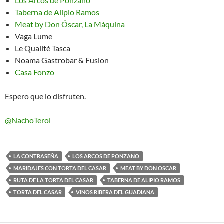
Los Arcos de Ponzano
Taberna de Alipio Ramos
Meat by Don Óscar, La Máquina
Vaga Lume
Le Qualité Tasca
Noama Gastrobar & Fusion
Casa Fonzo
Espero que lo disfruten.
@NachoTerol
LA CONTRASEÑA
LOS ARCOS DE PONZANO
MARIDAJES CON TORTA DEL CASAR
MEAT BY DON OSCAR
RUTA DE LA TORTA DEL CASAR
TABERNA DE ALIPIO RAMOS
TORTA DEL CASAR
VINOS RIBERA DEL GUADIANA