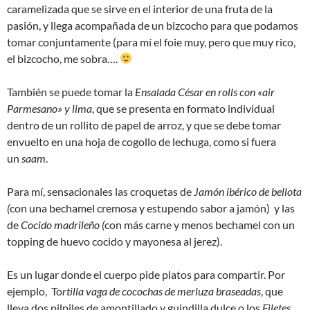
caramelizada que se sirve en el interior de una fruta de la
pasión, y llega acompañada de un bizcocho para que podamos
tomar conjuntamente (para mí el foie muy, pero que muy rico,
el bizcocho, me sobra….
También se puede tomar la
Ensalada César en rolls con «air
Parmesano» y lima
, que se presenta en formato individual
dentro de un rollito de papel de arroz, y que se debe tomar
envuelto en una hoja de cogollo de lechuga, como si fuera
un
saam
.
Para mí, sensacionales las croquetas de
Jamón ibérico de bellota
(
con una bechamel cremosa y estupendo sabor a jamón) y las
de
Cocido madrileño (
con más carne y menos bechamel con un
topping de huevo cocido y mayonesa al jerez).
Es un lugar donde el cuerpo pide platos para compartir. Por
ejemplo, To
rtilla vaga de cocochas de merluza braseadas
, que
lleva dos pilpiles de amontillado y guindilla dulce o los
Filetes