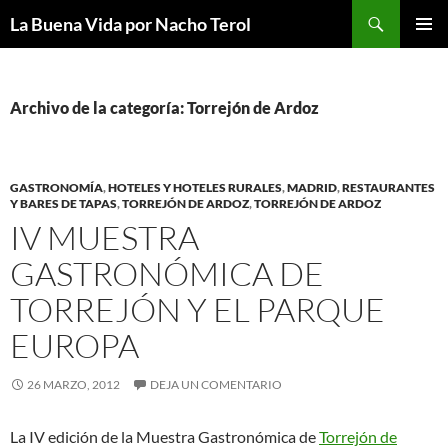
Saltar
Buscar
La Buena Vida por Nacho Terol
al
MENÚ
contenido
PRINCI
Archivo de la categoría: Torrejón de Ardoz
GASTRONOMÍA
,
HOTELES Y HOTELES RURALES
,
MADRID
,
RESTAURANTES
Y BARES DE TAPAS
,
TORREJÓN DE ARDOZ
,
TORREJÓN DE ARDOZ
IV MUESTRA
GASTRONÓMICA DE
TORREJÓN Y EL PARQUE
EUROPA
26 MARZO, 2012
DEJA UN COMENTARIO
La IV edición de la Muestra Gastronómica de
Torrejón de