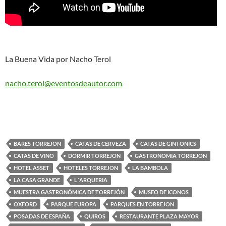
La Buena Vida por Nacho Terol
nacho.terol@eventosdeautor.com
BARES TORREJON
CATAS DE CERVEZA
CATAS DE GINTONICS
CATAS DE VINO
DORMIR TORREJON
GASTRONOMIA TORREJON
HOTEL ASSET
HOTELES TORREJON
LA BAMBOLA
LA CASA GRANDE
L´ARQUERIA
MUESTRA GASTRONÓMICA DE TORREJÓN
MUSEO DE ICONOS
OXFORD
PARQUE EUROPA
PARQUES EN TORREJON
POSADAS DE ESPAÑA
QUIROS
RESTAURANTE PLAZA MAYOR