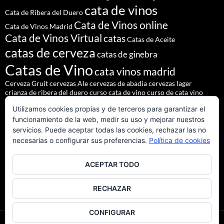
cata de vinos
Cata de Ribera del Duero
Cata de Vinos online
Cata de Vinos Madrid
Cata de Vinos Virtual
catas
Catas de Aceite
catas de cerveza
catas de ginebra
Catas de Vino
cata vinos madrid
Cerveza Gruit
cervezas Ale
cervezas de abadia
cervezas lager
crianza de ribera del duero
curso cata de vino
curso de cata vino
Denominación de Origen Ribera del Duero
Utilizamos cookies propias y de terceros para garantizar el
eventos de autor
eventos madrid
Godello
lúpulo
maridajes
funcionamiento de la web, medir su uso y mejorar nuestros
Nacho Terol
martue
MESÓN DEL CID
pilsner urquell
servicios. Puede aceptar todas las cookies, rechazar las no
restaurante madrid
restaurantes alrededores madrid
necesarias o configurar sus preferencias.
Política de cookies
restaurantes madrid
salir madrid
saaz
staropramen
ACEPTAR TODO
tapear en Madrid
Tapas Madrid
team building
Vinos de Ribera del Duero
Vinos Tintos Andaluces
RECHAZAR
CONFIGURAR
Funciona gracias a WordPress