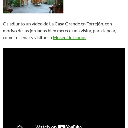
Os adjunto un vídeo de La Casa Grande en Torrejón. con
motivo de las jornadas bien merece una visita, para tapear,
comer o cenar y visitar su
Museo de Iconos
.