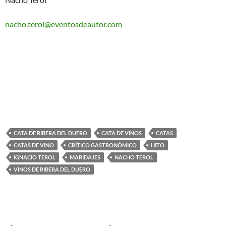
nacho.terol@eventosdeautor.com
CATA DE RIBERA DEL DUERO
CATA DE VINOS
CATAS
CATAS DE VINO
CRÍTICO GASTRONÓMICO
HITO
IGNACIO TEROL
MARIDAJES
NACHO TEROL
VINOS DE RIBERA DEL DUERO