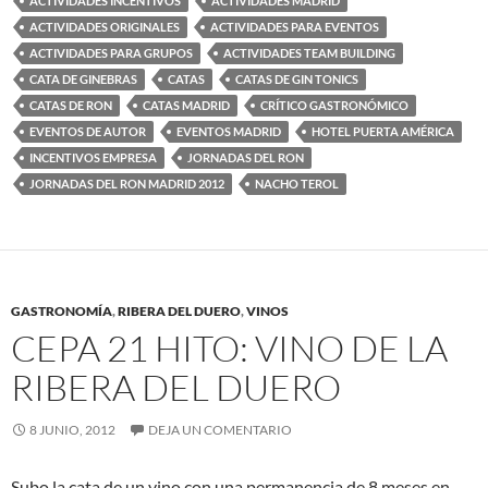
ACTIVIDADES INCENTIVOS
ACTIVIDADES MADRID
ACTIVIDADES ORIGINALES
ACTIVIDADES PARA EVENTOS
ACTIVIDADES PARA GRUPOS
ACTIVIDADES TEAM BUILDING
CATA DE GINEBRAS
CATAS
CATAS DE GIN TONICS
CATAS DE RON
CATAS MADRID
CRÍTICO GASTRONÓMICO
EVENTOS DE AUTOR
EVENTOS MADRID
HOTEL PUERTA AMÉRICA
INCENTIVOS EMPRESA
JORNADAS DEL RON
JORNADAS DEL RON MADRID 2012
NACHO TEROL
GASTRONOMÍA
,
RIBERA DEL DUERO
,
VINOS
CEPA 21 HITO: VINO DE LA
RIBERA DEL DUERO
8 JUNIO, 2012
DEJA UN COMENTARIO
Subo la cata de un vino con una permanencia de 8 meses en