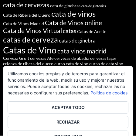
cata de cervezas
cata de ginebras
cata de gintonics
cata de vinos
Cata de Ribera del Duero
Cata de Vinos online
Cata de Vinos Madrid
Cata de Vinos Virtual
catas
Catas de Aceite
catas de cerveza
catas de ginebra
Catas de Vino
cata vinos madrid
Cerveza Gruit
cervezas Ale
cervezas de abadia
cervezas lager
crianza de ribera del duero
curso cata de vino
curso de cata vino
Denominación de Origen Ribera del Duero
Utilizamos cookies propias y de terceros para garantizar el
eventos de autor
eventos madrid
Godello
lúpulo
maridajes
funcionamiento de la web, medir su uso y mejorar nuestros
Nacho Terol
martue
MESÓN DEL CID
pilsner urquell
servicios. Puede aceptar todas las cookies, rechazar las no
restaurante madrid
restaurantes alrededores madrid
necesarias o configurar sus preferencias.
Política de cookies
restaurantes madrid
salir madrid
saaz
staropramen
ACEPTAR TODO
tapear en Madrid
Tapas Madrid
team building
Vinos de Ribera del Duero
Vinos Tintos Andaluces
RECHAZAR