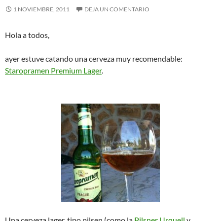
1 NOVIEMBRE, 2011
DEJA UN COMENTARIO
Hola a todos,
ayer estuve catando una cerveza muy recomendable:
Staropramen Premium Lager
.
Una cerveza lager, tipo pilsen (como la
Pilsner Urquell
y