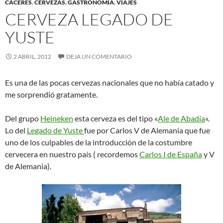
CÁCERES
,
CERVEZAS
,
GASTRONOMÍA
,
VIAJES
CERVEZA LEGADO DE
YUSTE
2 ABRIL, 2012
DEJA UN COMENTARIO
Es una de las pocas cervezas nacionales que no había catado y
me sorprendió gratamente.
Del grupo
Heineken
esta cerveza es del tipo «
Ale de Abadía
«.
Lo del
Legado de Yuste
fue por Carlos V de Alemania que fue
uno de los culpables de la introducción de la costumbre
cervecera en nuestro país ( recordemos
Carlos I de España
y V
de Alemania).