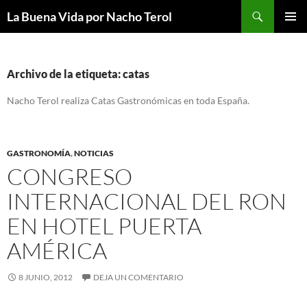
Saltar
Buscar
La Buena Vida por Nacho Terol
al
MENÚ
contenido
PRINCI
Archivo de la etiqueta: catas
Nacho Terol realiza Catas Gastronómicas en toda España.
GASTRONOMÍA
,
NOTICIAS
CONGRESO
INTERNACIONAL DEL RON
EN HOTEL PUERTA
AMÉRICA
8 JUNIO, 2012
DEJA UN COMENTARIO