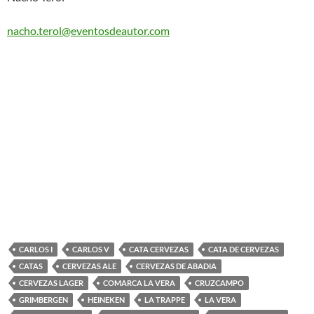
nacho.terol@eventosdeautor.com
CARLOS I
CARLOS V
CATA CERVEZAS
CATA DE CERVEZAS
CATAS
CERVEZAS ALE
CERVEZAS DE ABADIA
CERVEZAS LAGER
COMARCA LA VERA
CRUZCAMPO
GRIMBERGEN
HEINEKEN
LA TRAPPE
LA VERA