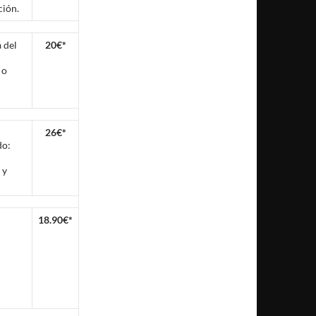
ción.
 del
20€*
 o
26€*
do:
 y
18.90€*