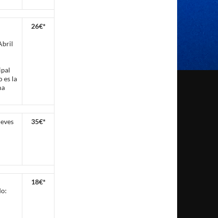
26€*
Abril
ipal
 es la
ma
ueves
35€*
18€*
do: