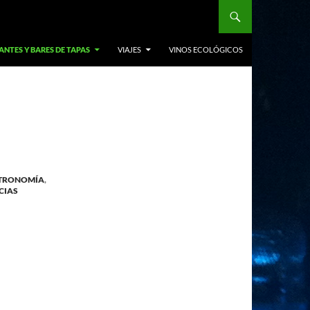
NTES Y BARES DE TAPAS
VIAJES
VINOS ECOLÓGICOS
TRONOMÍA
,
CIAS