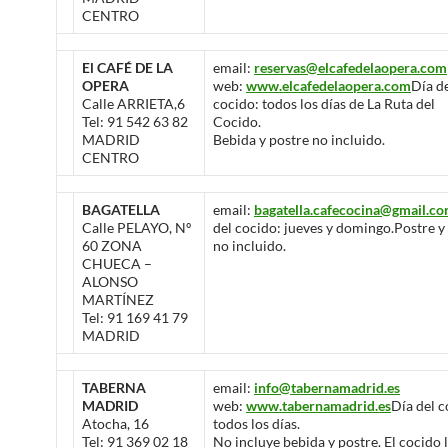
CENTRO
El CAFÉ DE LA
email:
reservas@elcafedelaopera.com
OPERA
web:
www.elcafedelaopera.com
Día d
Calle ARRIETA,6
cocido: todos los días de La Ruta del
Tel: 91 542 63 82
Cocido.
MADRID
Bebida y postre no incluido.
CENTRO
BAGATELLA
email:
bagatella.cafecocina@gmail.c
Calle PELAYO, Nº
del cocido: jueves y domingo.Postre y
60 ZONA
no incluido.
CHUECA –
ALONSO
MARTÍNEZ
Tel: 91 169 41 79
MADRID
TABERNA
email:
info@tabernamadrid.es
MADRID
web:
www.tabernamadrid.es
Día del c
Atocha, 16
todos los días.
Tel: 91 369 02 18
No incluye bebida y postre. El cocido 