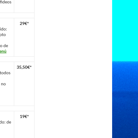
fideos
29€*
ido:
pto
do de
enú
35,50€*
 todos
e no
19€*
do: de