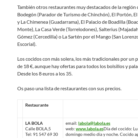
También otros restaurantes muy destacados de la región
Bodegón (Parador de Turismo de Chinchón), El Portón, E
y La Chimenea (Guadarrama), El Palacio de Boadilla (Boadi
Monte), La Casa Verde (Torrelodones), Salterius (Majada
Gómez (Cercedilla) o La Sartén por el Mango (San Lorenz
Escorial).
Los cocidos con más solera, los más tradicionales por un 
de 18 €, aunque hay ofertas para todos los bolsillos y pal
Desde los 8 euros a los 35.
Os paso una lista de restaurantes con sus precios.
Restaurante
LA BOLA
email:
labola@labola.es
Calle BOLA,5
web:
www.labola.es
Día del cocido: Lu
Tel: 91 547 69 30
domingo medio día y noche. Cocido a