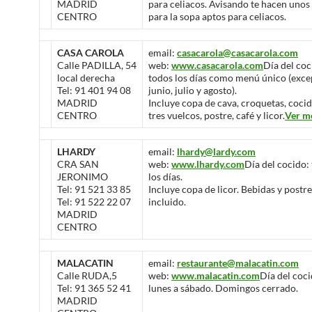
MADRID
para celiacos. Avisando te hacen unos 
CENTRO
para la sopa aptos para celiacos.
CASA CAROLA
email:
casacarola@casacarola.com
Calle PADILLA, 54
web:
www.casacarola.com
Día del coc
local derecha
todos los días como menú único (exce
Tel: 91 401 94 08
junio, julio y agosto).
MADRID
Incluye copa de cava, croquetas, coci
CENTRO
tres vuelcos, postre, café y licor.
Ver m
LHARDY
email:
lhardy@lardy.com
CRA SAN
web:
www.lhardy.com
Día del cocido:
JERONIMO
los días.
Tel: 91 521 33 85
Incluye copa de licor. Bebidas y postr
Tel: 91 522 22 07
incluido.
MADRID
CENTRO
MALACATIN
email:
restaurante@malacatin.com
Calle RUDA,5
web:
www.malacatin.com
Día del coci
Tel: 91 365 52 41
lunes a sábado. Domingos cerrado.
MADRID