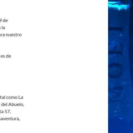
 de
 la
ra nuestro
 es de
ital como La
 del Abuelo,
ta 57,
naventura,