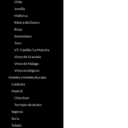
Chile
Jumilla
Mallorca
Ribera del Duero
Rioja
Somontano
Toro
V.T. Castilla / La Mancha
Vinos de Granada
Vinos de Málaga
Vinos ecológicos
Hoteles y Hoteles Rurales
Cataluña
Madrid
Chinchón
Torrejón de Ardoz
Segovia
Soria
Toledo