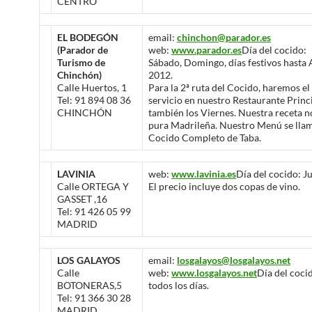
CENTRO
EL BODEGÓN
email:
chinchon@parador.es
(Parador de
web:
www.parador.es
Día del cocido:
Turismo de
Sábado, Domingo, días festivos hasta 
Chinchón)
2012.
Calle Huertos, 1
Para la 2ª ruta del Cocido, haremos el
Tel: 91 894 08 36
servicio en nuestro Restaurante Princ
CHINCHÓN
también los Viernes. Nuestra receta no
pura Madrileña. Nuestro Menú se lla
Cocido Completo de Taba.
LAVINIA
web:
www.lavinia.es
Día del cocido: J
Calle ORTEGA Y
El precio incluye dos copas de vino.
GASSET ,16
Tel: 91 426 05 99
MADRID
LOS GALAYOS
email:
losgalayos@losgalayos.net
Calle
web:
www.losgalayos.net
Día del coci
BOTONERAS,5
todos los días.
Tel: 91 366 30 28
MADRID