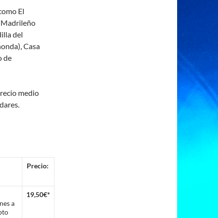
 como El
l Madrileño
lla del
honda), Casa
o de
precio medio
adares.
Precio:
19,50€*
nes a
pto