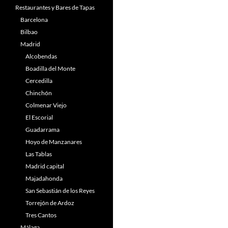
Restaurantes y Bares de Tapas
Barcelona
Bilbao
Madrid
Alcobendas
Boadilla del Monte
Cercedilla
Chinchón
Colmenar Viejo
El Escorial
Guadarrama
Hoyo de Manzanares
Las Tablas
Madrid capital
Majadahonda
San Sebastián de los Reyes
Torrejón de Ardoz
Tres Cantos
Málaga