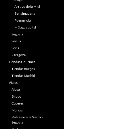
Arroyo de la Miel
Benalmádena
Fuengirola
Málaga capital
Segovia
Sevilla
Soria
Zaragoza
Tiendas Gourmet
Tiendas Burgos
Tiendas Madrid
Viajes
Alava
Bilbao
Cáceres
Murcia
Pedraza de la Sierra –
Segovia