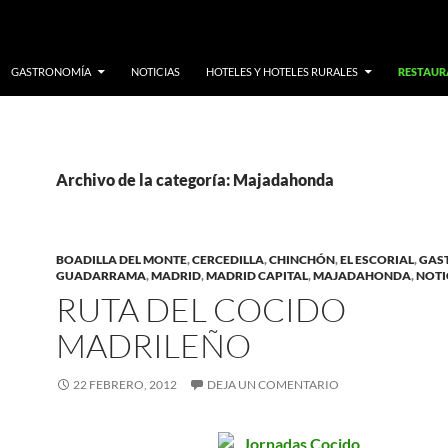
GASTRONOMÍA
NOTICIAS
HOTELES Y HOTELES RURALES
RESTAURA
Archivo de la categoría: Majadahonda
BOADILLA DEL MONTE
,
CERCEDILLA
,
CHINCHÓN
,
EL ESCORIAL
,
GAS
GUADARRAMA
,
MADRID
,
MADRID CAPITAL
,
MAJADAHONDA
,
NOTI
RUTA DEL COCIDO
MADRILEÑO
22 FEBRERO, 2012
DEJA UN COMENTARIO