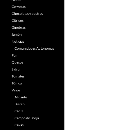
Cervezas
Chocolates y postres
Cítricos
Ginebras
Jamón
Noticias
Comunidades Autónomas
Pan
Quesos
Sidra
Tomates
Tónica
Vinos
Alicante
Bierzo
Cádiz
Campo de Borja
Cavas