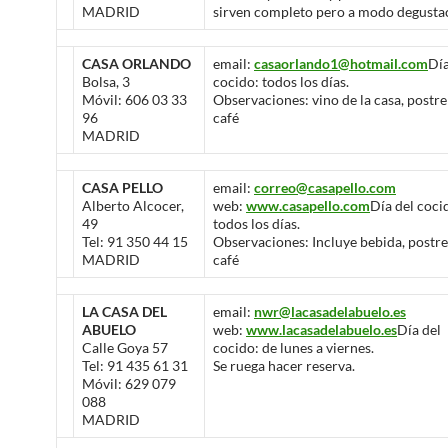
MADRID
sirven completo pero a modo degusta
CASA ORLANDO
email:
casaorlando1@hotmail.com
Día
Bolsa, 3
cocido: todos los días.
Móvil: 606 03 33
Observaciones: vino de la casa, postre
96
café
MADRID
CASA PELLO
email:
correo@casapello.com
Alberto Alcocer,
web:
www.casapello.com
Día del coci
49
todos los días.
Tel: 91 350 44 15
Observaciones: Incluye bebida, postre
MADRID
café
LA CASA DEL
email:
nwr@lacasadelabuelo.es
ABUELO
web:
www.lacasadelabuelo.es
Día del
Calle Goya 57
cocido: de lunes a viernes.
Tel: 91 435 61 31
Se ruega hacer reserva.
Móvil: 629 079
088
MADRID