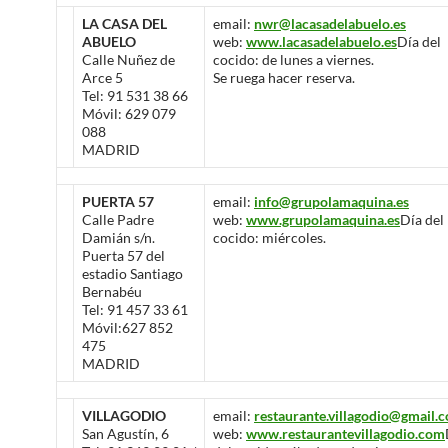
LA CASA DEL
email:
nwr@lacasadelabuelo.es
ABUELO
web:
www.lacasadelabuelo.es
Día del
Calle Nuñez de
cocido: de lunes a viernes.
Arce 5
Se ruega hacer reserva.
Tel: 91 531 38 66
Móvil: 629 079
088
MADRID
PUERTA 57
email:
info@grupolamaquina.es
Calle Padre
web:
www.grupolamaquina.es
Día del
Damián s/n.
cocido: miércoles.
Puerta 57 del
estadio Santiago
Bernabéu
Tel: 91 457 33 61
Móvil:627 852
475
MADRID
VILLAGODIO
email:
restaurante.villagodio@gmail.
San Agustín, 6
web:
www.restaurantevillagodio.com