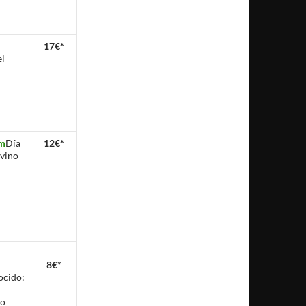
17€*
el
om
Día
12€*
 vino
8€*
ocido:
lo