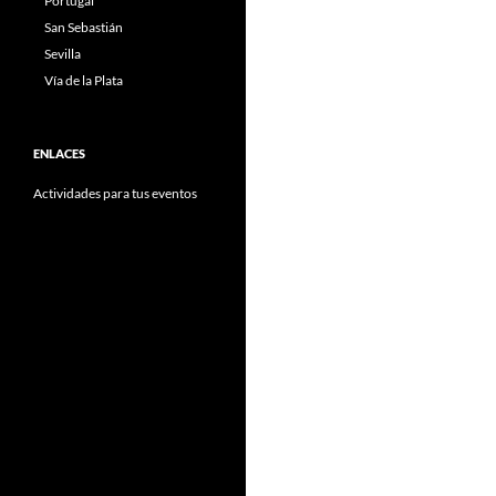
Portugal
San Sebastián
Sevilla
Vía de la Plata
ENLACES
Actividades para tus eventos