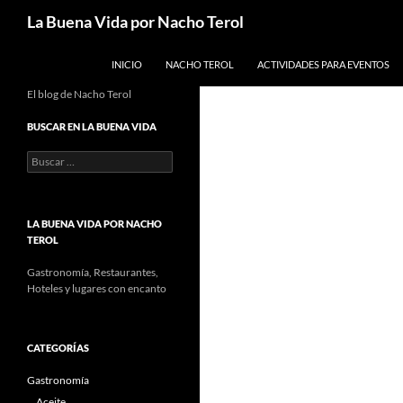
Saltar
Buscar
La Buena Vida por Nacho Terol
al
contenido
INICIO
NACHO TEROL
ACTIVIDADES PARA EVENTOS
El blog de Nacho Terol
BUSCAR EN LA BUENA VIDA
Buscar:
LA BUENA VIDA POR NACHO
TEROL
Gastronomía, Restaurantes,
Hoteles y lugares con encanto
CATEGORÍAS
Gastronomía
Aceite