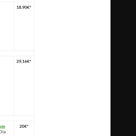
18.90€*
29,16€*
com
20€*
Día