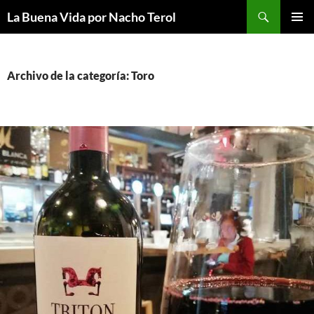
Saltar
Buscar
La Buena Vida por Nacho Terol
al
MENÚ
contenido
PRINCI
Archivo de la categoría: Toro