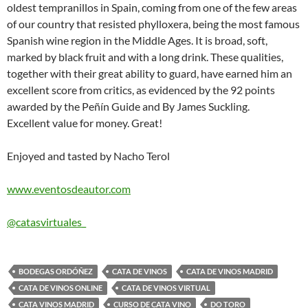
oldest tempranillos in Spain, coming from one of the few areas
of our country that resisted phylloxera, being the most famous
Spanish wine region in the Middle Ages. It is broad, soft,
marked by black fruit and with a long drink. These qualities,
together with their great ability to guard, have earned him an
excellent score from critics, as evidenced by the 92 points
awarded by the Peñín Guide and By James Suckling.
Excellent value for money. Great!
Enjoyed and tasted by Nacho Terol
www.eventosdeautor.com
@catasvirtuales_
BODEGAS ORDÓÑEZ
CATA DE VINOS
CATA DE VINOS MADRID
CATA DE VINOS ONLINE
CATA DE VINOS VIRTUAL
CATA VINOS MADRID
CURSO DE CATA VINO
DO TORO