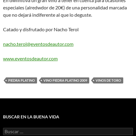
En dwfinitiva un gran vino a tener en cuenta para ocasiones
especiales (alredwdor de 20€) de una personalidad marcada
que no dejará indiferente al que lo deguste.
Catado y disfrutado por Nacho Terol
nacho.terol@eventosdeautor.com
www.eventosdeautor.com
PIEDRA PLATINO
VINO PIEDRA PLATINO 2009
VINOS DE TORO
BUSCAR EN LA BUENA VIDA
Buscar: