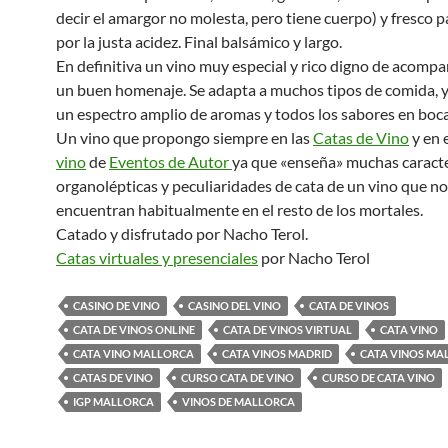
decir el amargor no molesta, pero tiene cuerpo) y fresco 
por la justa acidez. Final balsámico y largo.
En definitiva un vino muy especial y rico digno de acomp
un buen homenaje. Se adapta a muchos tipos de comida, y
un espectro amplio de aromas y todos los sabores en boca
Un vino que propongo siempre en las
Catas de Vino
y en 
vino
de
Eventos de Autor
ya que «enseña» muchas caracte
organolépticas y peculiaridades de cata de un vino que no
encuentran habitualmente en el resto de los mortales.
Catado y disfrutado por Nacho Terol.
Catas virtuales y presenciales
por Nacho Terol
CASINO DE VINO
CASINO DEL VINO
CATA DE VINOS
CATA DE VINOS ONLINE
CATA DE VINOS VIRTUAL
CATA VINO
CATA VINO MALLORCA
CATA VINOS MADRID
CATA VINOS MA
CATAS DE VINO
CURSO CATA DE VINO
CURSO DE CATA VINO
IGP MALLORCA
VINOS DE MALLORCA