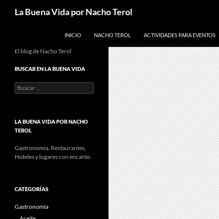
Saltar
Buscar
La Buena Vida por Nacho Terol
al
contenido
INICIO
NACHO TEROL
ACTIVIDADES PARA EVENTOS
El blog de Nacho Terol
BUSCAR EN LA BUENA VIDA
Buscar:
LA BUENA VIDA POR NACHO
TEROL
Gastronomía, Restaurantes,
Hoteles y lugares con encanto
CATEGORÍAS
Gastronomía
Aceite