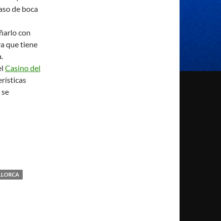
paso de boca
añarlo con
a que tiene
.
el
Casino del
rísticas
 se
LLORCA