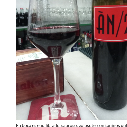
En boca es equilibrado, sabroso, golosote, con taninos pul