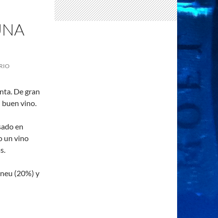
UNA
RIO
nta. De gran
l buen vino.
sado en
o un vino
s.
oneu (20%) y