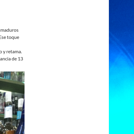
y maduros
 Ese toque
 y retama.
ancia de 13