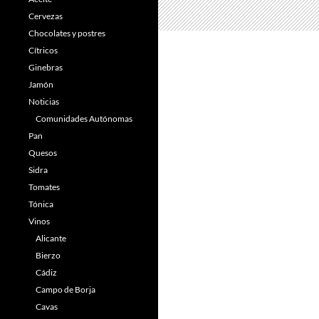
Cervezas
Chocolates y postres
Cítricos
Ginebras
Jamón
Noticias
Comunidades Autónomas
Pan
Quesos
Sidra
Tomates
Tónica
Vinos
Alicante
Bierzo
Cádiz
Campo de Borja
Cavas