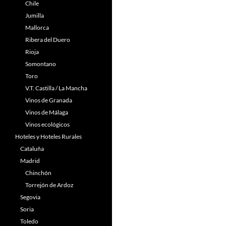
Chile
Jumilla
Mallorca
Ribera del Duero
Rioja
Somontano
Toro
V.T. Castilla / La Mancha
Vinos de Granada
Vinos de Málaga
Vinos ecológicos
Hoteles y Hoteles Rurales
Cataluña
Madrid
Chinchón
Torrejón de Ardoz
Segovia
Soria
Toledo