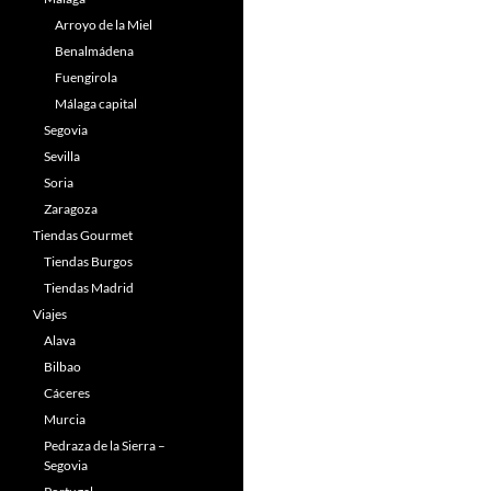
Arroyo de la Miel
Benalmádena
Fuengirola
Málaga capital
Segovia
Sevilla
Soria
Zaragoza
Tiendas Gourmet
Tiendas Burgos
Tiendas Madrid
Viajes
Alava
Bilbao
Cáceres
Murcia
Pedraza de la Sierra –
Segovia