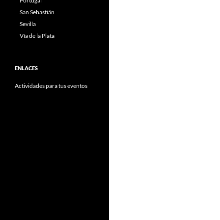
Portugal
San Sebastián
Sevilla
Vía de la Plata
ENLACES
Actividades para tus eventos