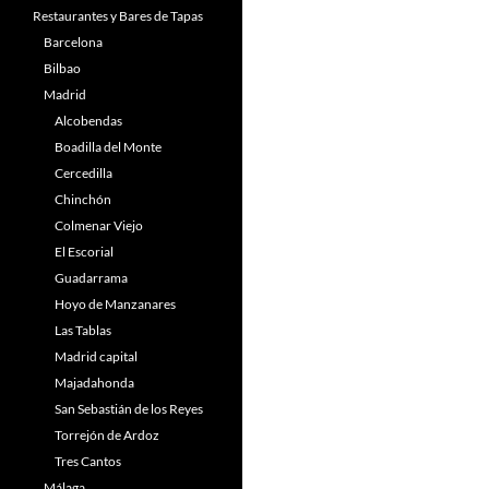
Restaurantes y Bares de Tapas
Barcelona
Bilbao
Madrid
Alcobendas
Boadilla del Monte
Cercedilla
Chinchón
Colmenar Viejo
El Escorial
Guadarrama
Hoyo de Manzanares
Las Tablas
Madrid capital
Majadahonda
San Sebastián de los Reyes
Torrejón de Ardoz
Tres Cantos
Málaga