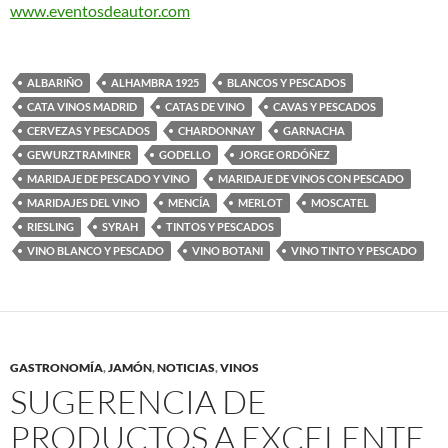
www.eventosdeautor.com
ALBARIÑO
ALHAMBRA 1925
BLANCOS Y PESCADOS
CATA VINOS MADRID
CATAS DE VINO
CAVAS Y PESCADOS
CERVEZAS Y PESCADOS
CHARDONNAY
GARNACHA
GEWURZTRAMINER
GODELLO
JORGE ORDÓÑEZ
MARIDAJE DE PESCADO Y VINO
MARIDAJE DE VINOS CON PESCADO
MARIDAJES DEL VINO
MENCÍA
MERLOT
MOSCATEL
RIESLING
SYRAH
TINTOS Y PESCADOS
VINO BLANCO Y PESCADO
VINO BOTANI
VINO TINTO Y PESCADO
GASTRONOMÍA
,
JAMÓN
,
NOTICIAS
,
VINOS
SUGERENCIA DE
PRODUCTOS A EXCELENTE