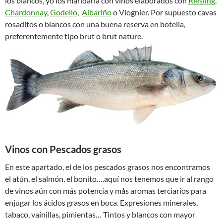
los blancos, yo los maridaría con vinos elaborados con
Riesling
,
Chardonnay
,
Godello
,
Albariño
o Viognier. Por supuesto cavas
rosaditos o blancos con una buena reserva en botella,
preferentemente tipo brut o brut nature.
Vinos con Pescados grasos
En este apartado, el de los pescados grasos nos encontramos
el atún, el salmón, el bonito….aquí nos tenemos que ir al rango
de vinos aún con más potencia y mås aromas terciarios para
enjugar los ácidos grasos en boca. Expresiones minerales,
tabaco, vainillas, pimientas… Tintos y blancos con mayor