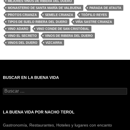
MEJORES VINOS DE RIBERA DEL DUERO
MONASTERIO DE SANTA MARÍA DE VALBUENA
PARADA DE ATAUTA
PROTOS CRIANZA
SEMELE CRIANZA
TEÓFILO REYES
TIPOS DE SUELO RIBERA DEL DUERO
VIÑA SASTRE CRIANZA
VINO ADARO
VINO CONDE DE SAN CRISTÓBAL
VINO EL SECRETO
VINOS DE RIBERA DEL DUERO
VINOS DEL DUERO
VIZCARRA
BUSCAR EN LA BUENA VIDA
Buscar:
LA BUENA VIDA POR NACHO TEROL
Gastronomía, Restaurantes, Hoteles y lugares con encanto