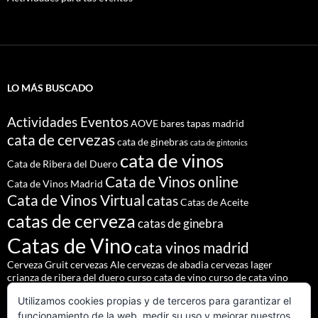
LO MÁS BUSCADO
Actividades Eventos
AOVE
bares tapas madrid
cata de cervezas
cata de ginebras
cata de gintonics
cata de vinos
Cata de Ribera del Duero
Cata de Vinos online
Cata de Vinos Madrid
Cata de Vinos Virtual
catas
Catas de Aceite
catas de cerveza
catas de ginebra
Catas de Vino
cata vinos madrid
Cerveza Gruit
cervezas Ale
cervezas de abadia
cervezas lager
crianza de ribera del duero
curso cata de vino
curso de cata vino
Denominación de Origen Ribera del Duero
Utilizamos cookies propias y de terceros para garantizar el
eventos de autor
eventos madrid
Godello
lúpulo
maridajes
funcionamiento de la web, medir su uso y mejorar nuestros