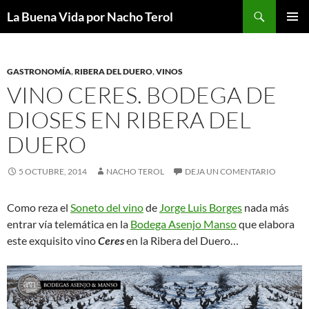
Saltar
Buscar
La Buena Vida por Nacho Terol
al
MENÚ
contenido
PRINCI
GASTRONOMÍA
,
RIBERA DEL DUERO
,
VINOS
VINO CERES. BODEGA DE
DIOSES EN RIBERA DEL
DUERO
5 OCTUBRE, 2014
NACHO TEROL
DEJA UN COMENTARIO
Como reza el
Soneto del vino
de
Jorge Luis Borges
nada más
entrar vía telemática en la
Bodega Asenjo Manso
que elabora
este exquisito vino
Ceres
en la Ribera del Duero…