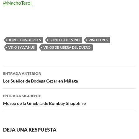
@NachoTerol
JORGE LUIS BORGES
SONETO DEL VINO
VINO CERES
VINO SYLVANUS
VINOS DE RIBERA DEL DUERO
Navegación
ENTRADA ANTERIOR
de
Los Sueños de Bodega Cezar en Málaga
entradas
ENTRADA SIGUIENTE
Museo de la Ginebra de Bombay Shapphire
DEJA UNA RESPUESTA