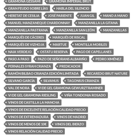
GRAMONA GESSAMI
GRAMONA IMPERIAL BRUT
GRAN FEUDO SOBRE LÍAS
HABLA DEL SILENCIO
HERETAT DE CESILIA
JOSÉ PARIENTE
JUAN GIL
MANO A MANO
MANUEL MANZANEQUE CHARDONNAY
MANZANILLA LA GITANA
MANZANILLA PASTRANA
MANZANILLA SAN LEÓN
MANZANILLAS
MARQUÉS DE CÁCERES
MARQUÉS DE RISCAL
MARQUÉS DE VIZHOJA
MARTUE
MONTILLA MORILES
NAIA VERDEJO
OSTATU RESERVA
PAGO DE CAPELLANES
PASO A PASO
PAZO DE SEÑORANS ALBARIÑO
PEDRO XIMÉNEZ
PERNALES SYRAH CRIANZA
PREDICADOR
RAMÓN BILBAO CRIANZA EDICIÓN LIMITADA
RECAREDO BRUT NATURE
SILVANO GARCÍA
SILVANUS
TAGONIUS CRIANZA
VAL DE NORA
VI DE GEL GRAMONA GEWURZTRAMINER
VI DE GEL GRAMONA RIESLING
VIÑA TONDONIA ROSADO
VINOS DE CASTILLA LA MANCHA
VINOS DE EXCELENTE RELACIÓN CALIDAD PRECIO
VINOS DE EXTREMADURA
VINOS DE MADRID
VINOS DE MENOS DE 10€
VINOS DEL BIERZO
VINOS RELACIÓN CALIDAD PRECIO