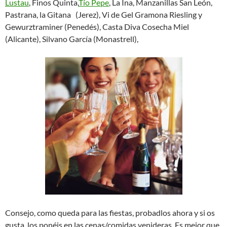
Lustau
, Finos Quinta,
Tío Pepe
, La Ina, Manzanillas San León,
Pastrana, la Gitana (Jerez), Vi de Gel Gramona Riesling y
Gewurztraminer (Penedés), Casta Diva Cosecha Miel
(Alicante), Silvano García (Monastrell),
Consejo, como queda para las fiestas, probadlos ahora y si os
gusta, los ponéis en las cenas/comidas venideras. Es mejor que