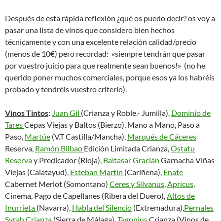
Después de esta rápida reflexión ¿qué os puedo decir? os voy a
pasar una lista de vinos que considero bien hechos
técnicamente y con una excelente relación calidad/precio
(menos de 10€) pero recordad: «siempre tendrán que pasar
por vuestro juicio para que realmente sean buenos!» (no he
querido poner muchos comerciales, porque esos ya los habréis
probado y tendréis vuestro criterio).
Vinos Tintos
:
Juan Gil
(Crianza y Roble.- Jumilla),
Dominio de
Tares
Cepas Viejas y Baltos (Bierzo), Mano a Mano, Paso a
Paso,
Martúe
(V.T Castilla/Mancha),
Marqués de Cáceres
Reserva,
Ramón Bilbao
Edición Limitada Crianza,
Ostatu
Reserva
y Predicador (Rioja),
Baltasar Gracián
Garnacha Viñas
Viejas (Calatayud),
Esteban Martín
(Cariñena),
Enate
Cabernet Merlot (Somontano)
Ceres y Silvanus
,
Apricus
,
Cinema, Pago de Capellanes (Ribera del Duero),
Altos de
Inurrieta
(Navarra),
Habla del Silencio
(Extremadura),
Pernales
Syrah Crianza
(Sierra de Málaga),
Tagonius
Crianza (Vinos de