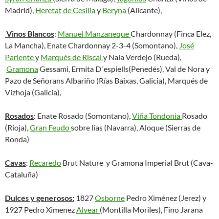
Madrid),
Heretat de Cesilia
y
Beryna
(Alicante),
Vinos Blancos
:
Manuel Manzaneque
Chardonnay (Finca Elez,
La Mancha), Enate Chardonnay 2-3-4 (Somontano),
José
Pariente
y
Marqués de Riscal
y Naia Verdejo (Rueda),
Gramona
Gessami, Ermita D´espiells(Penedés), Val de Nora y
Pazo de Señorans Albariño (Rías Baixas, Galicia), Marqués de
Vizhoja (Galicia),
Rosados
: Enate Rosado (Somontano),
Viña Tondonia
Rosado
(Rioja),
Gran Feudo
sobre lías (Navarra), Aloque (Sierras de
Ronda)
Cavas
:
Recaredo
Brut Nature y Gramona Imperial Brut (Cava-
Cataluña)
Dulces y generosos:
1827
Osborne
Pedro Ximénez (Jerez) y
1927 Pedro Ximenez
Alvear
(Montilla Moriles), Fino Jarana