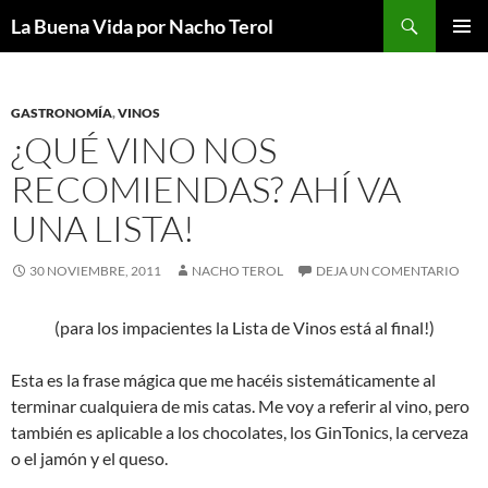
Saltar
Buscar
La Buena Vida por Nacho Terol
al
MENÚ
contenido
PRINCI
GASTRONOMÍA
,
VINOS
¿QUÉ VINO NOS
RECOMIENDAS? AHÍ VA
UNA LISTA!
30 NOVIEMBRE, 2011
NACHO TEROL
DEJA UN COMENTARIO
(para los impacientes la Lista de Vinos está al final!)
Esta es la frase mágica que me hacéis sistemáticamente al
terminar cualquiera de mis catas. Me voy a referir al vino, pero
también es aplicable a los chocolates, los GinTonics, la cerveza
o el jamón y el queso.