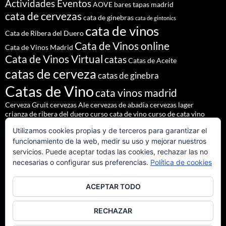
Actividades Eventos
AOVE
bares tapas madrid
cata de cervezas
cata de ginebras
cata de gintonics
cata de vinos
Cata de Ribera del Duero
Cata de Vinos online
Cata de Vinos Madrid
Cata de Vinos Virtual
catas
Catas de Aceite
catas de cerveza
catas de ginebra
Catas de Vino
cata vinos madrid
Cerveza Gruit
cervezas Ale
cervezas de abadia
cervezas lager
crianza de ribera del duero
curso cata de vino
curso de cata vino
Denominación de Origen Ribera del Duero
Utilizamos cookies propias y de terceros para garantizar el
eventos de autor
eventos madrid
Godello
lúpulo
maridajes
funcionamiento de la web, medir su uso y mejorar nuestros
Nacho Terol
martue
MESÓN DEL CID
pilsner urquell
servicios. Puede aceptar todas las cookies, rechazar las no
restaurante madrid
restaurantes alrededores madrid
necesarias o configurar sus preferencias.
Política de cookies
restaurantes madrid
salir madrid
saaz
staropramen
ACEPTAR TODO
tapear en Madrid
Tapas Madrid
team building
Vinos de Ribera del Duero
Vinos Tintos Andaluces
RECHAZAR