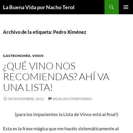
Saltar
Buscar
La Buena Vida por Nacho Terol
al
MENÚ
contenido
PRINCI
Archivo de la etiqueta: Pedro Ximénez
GASTRONOMÍA
,
VINOS
¿QUÉ VINO NOS
RECOMIENDAS? AHÍ VA
UNA LISTA!
30 NOVIEMBRE, 2011
DEJA UN COMENTARIO
(para los impacientes la Lista de Vinos está al final!)
Esta es la frase mágica que me hacéis sistemáticamente al