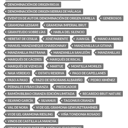
DENOMINACIÓN DE ORIGEN RIOJA
DENOMINACIÓN DE ORIGEN SIERRAS DE MÁLAGA
EVENTOS DE AUTOR. DENOMINACIÓN DE ORIGEN JUMILLA
GENEROSOS
GRAMONA GESSAMI
GRAMONA IMPERIAL BRUT
GRAN FEUDO SOBRE LÍAS
HABLA DEL SILENCIO
HERETAT DE CESILIA
JOSÉ PARIENTE
JUAN GIL
MANO A MANO
MANUEL MANZANEQUE CHARDONNAY
MANZANILLA LA GITANA
MANZANILLA PASTRANA
MANZANILLA SAN LEÓN
MANZANILLAS
MARQUÉS DE CÁCERES
MARQUÉS DE RISCAL
MARQUÉS DE VIZHOJA
MARTUE
MONTILLA MORILES
NAIA VERDEJO
OSTATU RESERVA
PAGO DE CAPELLANES
PASO A PASO
PAZO DE SEÑORANS ALBARIÑO
PEDRO XIMÉNEZ
PERNALES SYRAH CRIANZA
PREDICADOR
RAMÓN BILBAO CRIANZA EDICIÓN LIMITADA
RECAREDO BRUT NATURE
SILVANO GARCÍA
SILVANUS
TAGONIUS CRIANZA
VAL DE NORA
VI DE GEL GRAMONA GEWURZTRAMINER
VI DE GEL GRAMONA RIESLING
VIÑA TONDONIA ROSADO
VINOS DE CASTILLA LA MANCHA
VINOS DE EXCELENTE RELACIÓN CALIDAD PRECIO