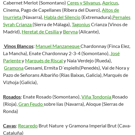
Cabernet Merlot (Somontano)
Ceres y Silvanus
,
Apricus
,
Cinema, Pago de Capellanes (Ribera del Duero),
Altos de
Inurrieta
(Navarra),
Habla del Silencio
(Extremadura),
Pernales
Syrah Crianza
(Sierra de Málaga),
Tagonius
Crianza (Vinos de
Madrid),
Heretat de Cesilia
y
Beryna
(Alicante),
Vinos Blancos
:
Manuel Manzaneque
Chardonnay (Finca Elez,
La Mancha), Enate Chardonnay 2-3-4 (Somontano),
José
Pariente
y
Marqués de Riscal
y Naia Verdejo (Rueda),
Gramona
Gessami, Ermita D´espiells(Penedés), Val de Nora y
Pazo de Señorans Albariño (Rías Baixas, Galicia), Marqués de
Vizhoja (Galicia),
Rosados
: Enate Rosado (Somontano),
Viña Tondonia
Rosado
(Rioja),
Gran Feudo
sobre lías (Navarra), Aloque (Sierras de
Ronda)
Cavas
:
Recaredo
Brut Nature y Gramona Imperial Brut (Cava-
Cataluña)