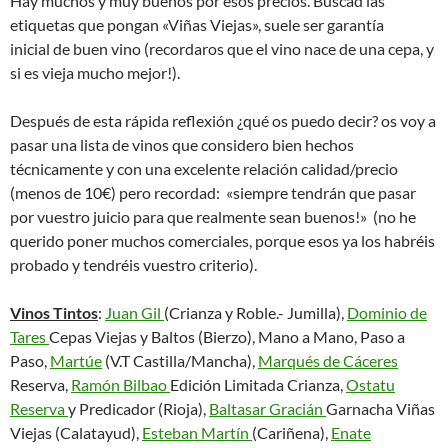
Hay muchos y muy buenos por esos precios. Buscad las
etiquetas que pongan «Viñas Viejas», suele ser garantía
inicial de buen vino (recordaros que el vino nace de una cepa, y
si es vieja mucho mejor!).
Después de esta rápida reflexión ¿qué os puedo decir? os voy a
pasar una lista de vinos que considero bien hechos
técnicamente y con una excelente relación calidad/precio
(menos de 10€) pero recordad: «siempre tendrán que pasar
por vuestro juicio para que realmente sean buenos!» (no he
querido poner muchos comerciales, porque esos ya los habréis
probado y tendréis vuestro criterio).
Vinos Tintos
:
Juan Gil
(Crianza y Roble.- Jumilla),
Dominio de
Tares
Cepas Viejas y Baltos (Bierzo), Mano a Mano, Paso a
Paso,
Martúe
(V.T Castilla/Mancha),
Marqués de Cáceres
Reserva,
Ramón Bilbao
Edición Limitada Crianza,
Ostatu
Reserva
y Predicador (Rioja),
Baltasar Gracián
Garnacha Viñas
Viejas (Calatayud),
Esteban Martín
(Cariñena),
Enate