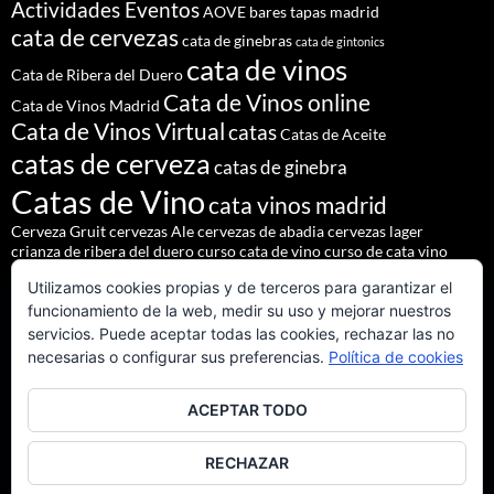
Actividades Eventos
AOVE
bares tapas madrid
cata de cervezas
cata de ginebras
cata de gintonics
cata de vinos
Cata de Ribera del Duero
Cata de Vinos online
Cata de Vinos Madrid
Cata de Vinos Virtual
catas
Catas de Aceite
catas de cerveza
catas de ginebra
Catas de Vino
cata vinos madrid
Cerveza Gruit
cervezas Ale
cervezas de abadia
cervezas lager
crianza de ribera del duero
curso cata de vino
curso de cata vino
Denominación de Origen Ribera del Duero
Utilizamos cookies propias y de terceros para garantizar el
eventos de autor
eventos madrid
Godello
lúpulo
maridajes
funcionamiento de la web, medir su uso y mejorar nuestros
Nacho Terol
martue
MESÓN DEL CID
pilsner urquell
servicios. Puede aceptar todas las cookies, rechazar las no
restaurante madrid
restaurantes alrededores madrid
necesarias o configurar sus preferencias.
Política de cookies
restaurantes madrid
salir madrid
saaz
staropramen
ACEPTAR TODO
tapear en Madrid
Tapas Madrid
team building
Vinos de Ribera del Duero
Vinos Tintos Andaluces
RECHAZAR