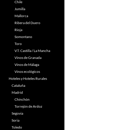
Chile
Jumilla
Mallorca
Ribera del Duero
Rioja
Somontano
Toro
V.T. Castilla / La Mancha
Vinos de Granada
Vinos de Málaga
Vinos ecológicos
Hoteles y Hoteles Rurales
Cataluña
Madrid
Chinchón
Torrejón de Ardoz
Segovia
Soria
Toledo