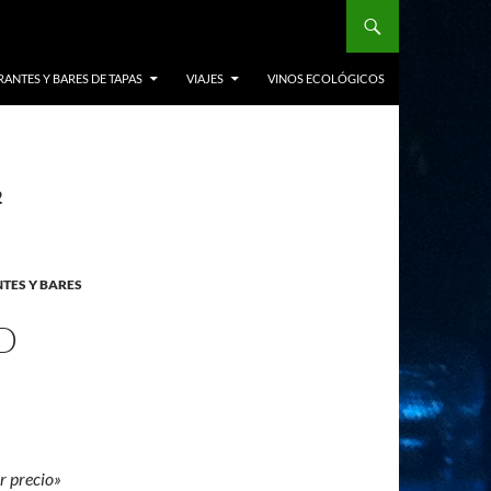
ANTES Y BARES DE TAPAS
VIAJES
VINOS ECOLÓGICOS
2
TES Y BARES
D
r precio»