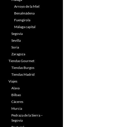
Arroyo de la Miel
Benalmádena
Fuengirola
Málaga capital
Segovia
Sevilla
Soria
Zaragoza
Tiendas Gourmet
Tiendas Burgos
Tiendas Madrid
Viajes
Alava
Bilbao
Cáceres
Murcia
Pedraza de la Sierra –
Segovia