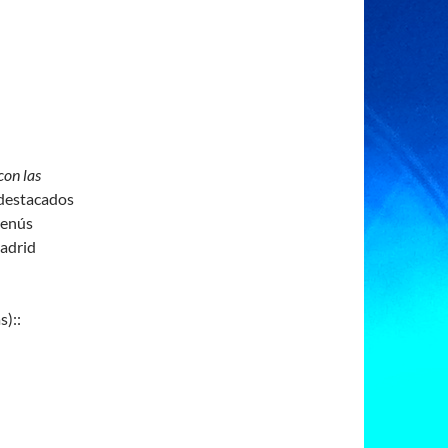
con las
 destacados
menús
Madrid
s)::