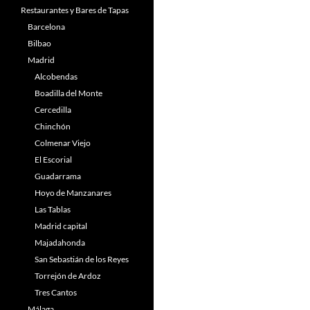
Restaurantes y Bares de Tapas
Barcelona
Bilbao
Madrid
Alcobendas
Boadilla del Monte
Cercedilla
Chinchón
Colmenar Viejo
El Escorial
Guadarrama
Hoyo de Manzanares
Las Tablas
Madrid capital
Majadahonda
San Sebastián de los Reyes
Torrejón de Ardoz
Tres Cantos
Málaga