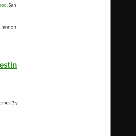
ood
. San
s Hannon
estin
ernes 3 y