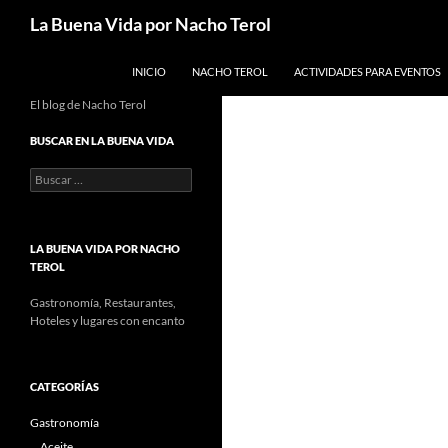
Saltar
Buscar
La Buena Vida por Nacho Terol
al
contenido
INICIO
NACHO TEROL
ACTIVIDADES PARA EVENTOS
El blog de Nacho Terol
BUSCAR EN LA BUENA VIDA
Buscar:
LA BUENA VIDA POR NACHO
TEROL
Gastronomía, Restaurantes,
Hoteles y lugares con encanto
CATEGORÍAS
Gastronomía
Aceite