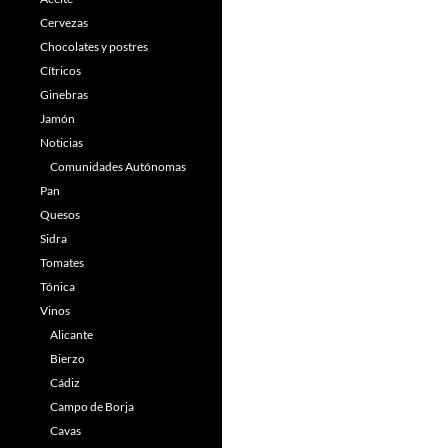
Cervezas
Chocolates y postres
Cítricos
Ginebras
Jamón
Noticias
Comunidades Autónomas
Pan
Quesos
Sidra
Tomates
Tónica
Vinos
Alicante
Bierzo
Cádiz
Campo de Borja
Cavas