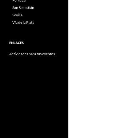
Portugal
San Sebastián
Sevilla
Vía de la Plata
ENLACES
Actividades para tus eventos