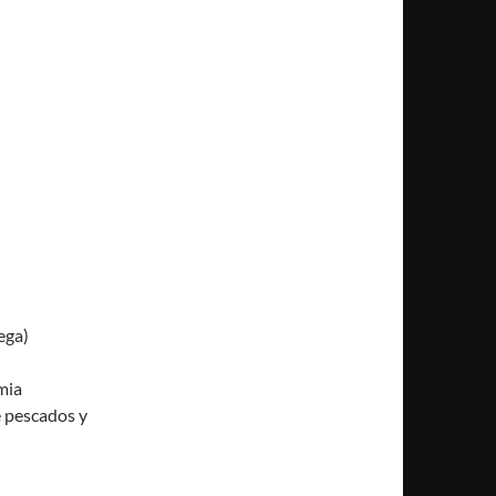
ega)
mia
e pescados y