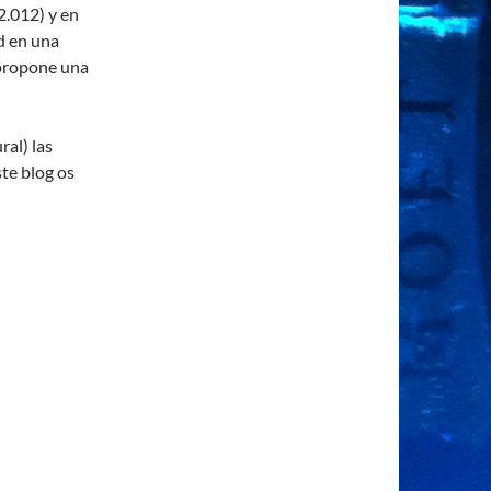
2.012) y en
d en una
 propone una
ral) las
ste blog os