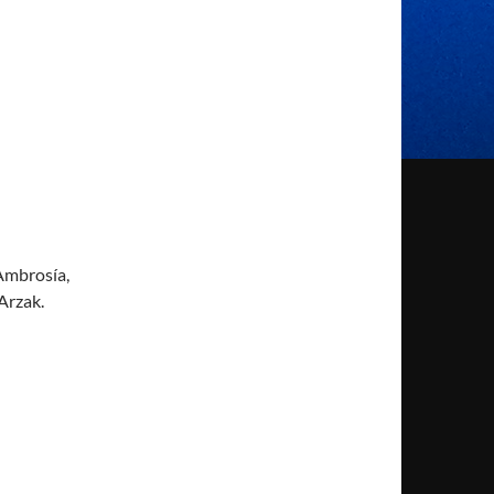
 Ambrosía,
Arzak.