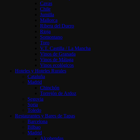
Cavas
Chile
Jumilla
Mallorca
Ribera del Duero
Rioja
Somontano
Toro
V.T. Castilla / La Mancha
Vinos de Granada
Vinos de Málaga
Vinos ecológicos
Hoteles y Hoteles Rurales
Cataluña
Madrid
Chinchón
Torrejón de Ardoz
Segovia
Soria
Toledo
Restaurantes y Bares de Tapas
Barcelona
Bilbao
Madrid
Alcobendas