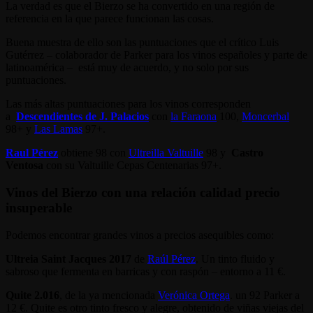
La verdad es que el Bierzo se ha convertido en una región de
referencia en la que parece funcionan las cosas.
Buena muestra de ello son las puntuaciones que el crítico Luis
Gutérrez – colaborador de Parker para los vinos españoles y parte de
latinoamérica – está muy de acuerdo, y no solo por sus
puntuaciones.
Las más altas puntuaciones para los vinos corresponden
a
Descendientes de J. Palacios
con
la Faraona
100,
Moncerbal
98+ y
Las Lamas
97+.
Raul Pérez
obtiene 98 con
Ultreilla Valtuille
98 y
Castro
Ventosa
con su Valtuille Cepas Centenarias 97+.
Vinos del Bierzo con una relación calidad precio
insuperable
Podemos encontrar grandes vinos a precios asequibles como:
Ultreia Saint Jacques 2017
de
Raúl Pérez
. Un tinto fluido y
sabroso que fermenta en barricas y con raspón – entorno a 11 €.
Quite 2.016
, de la ya mencionada
Verónica Ortega
. un 92 Parker a
12 €. Quite es otro tinto fresco y alegre, obtenido de viñas viejas del