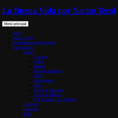
Saltar
La Buena Vida por Nacho Terol
al
contenido
Buscar
Menú principal
Inicio
Nacho Terol
Actividades para Eventos
Gastronomía
Vinos
Alicante
Cádiz
Jumilla
Ribera del Duero
Sidra
Somontano
Toro
Vinos de Granada
Vinos de Málaga
V.T. Castilla / La Mancha
Ginebras
Cervezas
Sidra