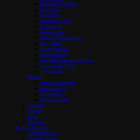
Boadilla del Monte
Cercedilla
Chinchón
Colmenar Viejo
El Escorial
Guadarrama
Hoyo de Manzanares
Las Tablas
Madrid capital
Majadahonda
San Sebastián de los Reyes
Torrejón de Ardoz
Tres Cantos
Málaga
Arroyo de la Miel
Benalmádena
Fuengirola
Málaga capital
Segovia
Sevilla
Soria
Zaragoza
Tiendas Gourmet
Tiendas Burgos
Tiendas Madrid