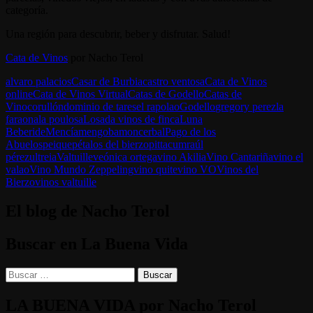
categoría.
Una región para descubrir, beber y disfrutar. Salud!
Cata de Vinos
por Nacho Terol
alvaro palacios
Casar de Burbia
castro ventosa
Cata de Vinos
online
Cata de Vinos Virtual
Catas de Godello
Catas de
Vino
corullón
dominio de tares
el rapolao
Godello
gregory perez
la
faraona
la poulosa
Losada vinos de finca
Luna
Beberide
Mencía
mengoba
moncerbal
Pago de los
Abuelos
peique
pétalos del bierzo
pittacum
raúl
pérez
ultreia
Valtuille
veónica ortega
vino Akilia
Vino Cantariña
vino el
valao
Vino Mundo Zeppeling
vino quite
vino VO
Vinos del
Bierzo
vinos valtuille
El blog de Nacho Terol
Buscar en La Buena Vida
Buscar:
LA BUENA VIDA por Nacho Terol