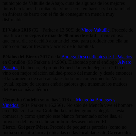
municipio de Valtuille de Abajo, cuna de algunos de los mejores
tintos bercianos. La mitad del vino se cría en barrica y la otra mitad
en ánforas de barro con el fin de conseguir un mencía muy
disfrutable.
El Valao 2016
(92+ Parker a 13,50€) de
Vinos Valtuille
. Procede de
una finca con
cepas de más de 90 años de edad
– maravilloso –
que en su día se decidió apartar del resto para producir con ella un
vino con mayor frescura y acidez de lo habitual.
Pétalos del Bierzo 2017
de la
Bodega Descendientes de J. Palacios
en Corullón (93 Parker a 14,90€). Elaborado por el enólogo
Álvaro
Palacios
. De hecho, el propio Robert Parker lo elegió en 2015 el
vino con mejor relación calidad-precio del mundo, y desde entonces
el lanzamiento de cada añada es todo un acontecimiento. Vino
jovial, repleto de aromas embriagadores que transmite los matices
del Bierzo más auténtico.
Mengoba Godello
sobre lías 2016 de
Mengoba Bodegas y
Viñedos
(93+ Parker a 16,25€) . No sólo de Mencía vive el hombre
en el Bierzo. La uva
Godello
da también grandes alegrías a esta
comarca, y como ejemplo este blanco fermentado sobre lías, el
proyecto del joven elaborador bordelés asentado en El
Bierzo,
Grégory Pérez
. Procede de pequeñas parcelas (como no
podía ser de otra forma) ubicadas en las localidades de
Carracedo,