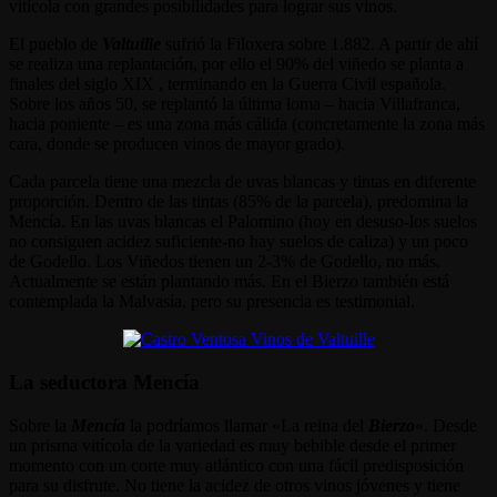
vitícola con grandes posibilidades para lograr sus vinos.
El pueblo de
Valtuille
sufrió la Filoxera sobre 1.882. A partir de ahí
se realiza una replantación, por ello el 90% del viñedo se planta a
finales del siglo XIX , terminando en la Guerra Civil española.
Sobre los años 50, se replantó la última loma – hacia Villafranca,
hacia poniente – es una zona más cálida (concretamente la zona más
cara, donde se producen vinos de mayor grado).
Cada parcela tiene una mezcla de uvas blancas y tintas en diferente
proporción. Dentro de las tintas (85% de la parcela), predomina la
Mencía. En las uvas blancas el Palomino (hoy en desuso-los suelos
no consiguen acidez suficiente-no hay suelos de caliza) y un poco
de Godello. Los Viñedos tienen un 2-3% de Godello, no más.
Actualmente se están plantando más. En el Bierzo también está
contemplada la Malvasía, pero su presencia es testimonial.
La seductora Mencía
Sobre la
Mencía
la podríamos llamar «La reina del
Bierzo
«. Desde
un prisma vitícola de la variedad es muy bebible desde el primer
momento con un corte muy atlántico con una fácil predisposición
para su disfrute. No tiene la acidez de otros vinos jóvenes y tiene