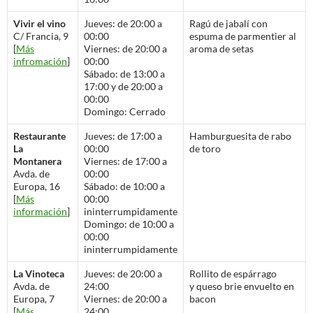
Vivir el vino
Jueves: de 20:00 a
Ragú de jabalí con
C/ Francia, 9
00:00
espuma de parmentier al
[
Más
Viernes: de 20:00 a
aroma de setas
infromación
]
00:00
Sábado: de 13:00 a
17:00 y de 20:00 a
00:00
Domingo: Cerrado
Restaurante
Jueves: de 17:00 a
Hamburguesita de rabo
La
00:00
de toro
Montanera
Viernes: de 17:00 a
Avda. de
00:00
Europa, 16
Sábado: de 10:00 a
[
Más
00:00
información
]
ininterrumpidamente
Domingo: de 10:00 a
00:00
ininterrumpidamente
La Vinoteca
Jueves: de 20:00 a
Rollito de espárrago
Avda. de
24:00
y queso brie envuelto en
Europa, 7
Viernes: de 20:00 a
bacon
[
Más
24:00