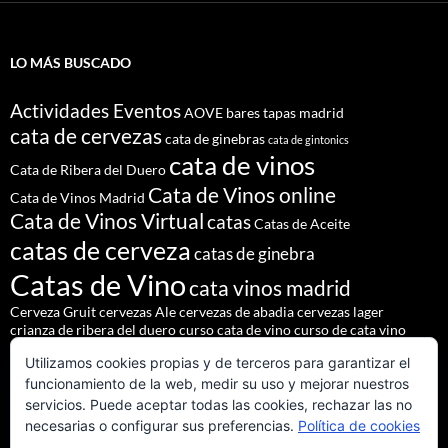
LO MÁS BUSCADO
Actividades Eventos
AOVE
bares tapas madrid
cata de cervezas
cata de ginebras
cata de gintonics
cata de vinos
Cata de Ribera del Duero
Cata de Vinos online
Cata de Vinos Madrid
Cata de Vinos Virtual
catas
Catas de Aceite
catas de cerveza
catas de ginebra
Catas de Vino
cata vinos madrid
Cerveza Gruit
cervezas Ale
cervezas de abadia
cervezas lager
crianza de ribera del duero
curso cata de vino
curso de cata vino
Denominación de Origen Ribera del Duero
Utilizamos cookies propias y de terceros para garantizar el
eventos de autor
eventos madrid
Godello
lúpulo
maridajes
funcionamiento de la web, medir su uso y mejorar nuestros
Nacho Terol
martue
MESÓN DEL CID
pilsner urquell
servicios. Puede aceptar todas las cookies, rechazar las no
restaurante madrid
restaurantes alrededores madrid
necesarias o configurar sus preferencias.
Política de cookies