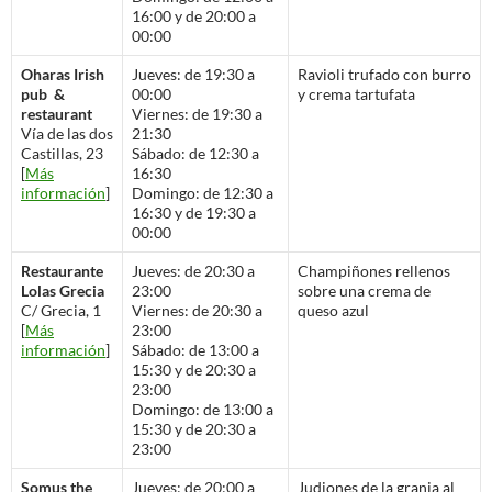
16:00 y de 20:00 a
00:00
Oharas Irish
Jueves: de 19:30 a
Ravioli trufado con burro
pub &
00:00
y crema tartufata
restaurant
Viernes: de 19:30 a
Vía de las dos
21:30
Castillas, 23
Sábado: de 12:30 a
[
Más
16:30
información
]
Domingo: de 12:30 a
16:30 y de 19:30 a
00:00
Restaurante
Jueves: de 20:30 a
Champiñones rellenos
Lolas Grecia
23:00
sobre una crema de
C/ Grecia, 1
Viernes: de 20:30 a
queso azul
[
Más
23:00
información
]
Sábado: de 13:00 a
15:30 y de 20:30 a
23:00
Domingo: de 13:00 a
15:30 y de 20:30 a
23:00
Somus the
Jueves: de 20:00 a
Judiones de la granja al