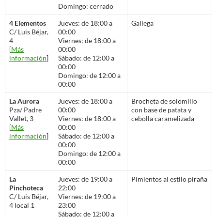
Domingo: cerrado
4 Elementos
Jueves: de 18:00 a
Gallega
C/ Luis Béjar,
00:00
4
Viernes: de 18:00 a
[
Más
00:00
información
]
Sábado: de 12:00 a
00:00
Domingo: de 12:00 a
00:00
La Aurora
Jueves: de 18:00 a
Brocheta de solomillo
Pza/ Padre
00:00
con base de patata y
Vallet, 3
Viernes: de 18:00 a
cebolla caramelizada
[
Más
00:00
información
]
Sábado: de 12:00 a
00:00
Domingo: de 12:00 a
00:00
La
Jueves: de 19:00 a
Pimientos al estilo piraña
Pinchoteca
22:00
C/ Luis Béjar,
Viernes: de 19:00 a
4 local 1
23:00
Sábado: de 12:00 a