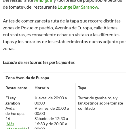
de tomate», del restaurante
Lounge Bar Saranow
.
Antes de comenzar esta ruta de la tapa que recorre distintas
zonas de Pozuelo: pueblo, Avenida de Europa, calle Atenas,
entre otras, es conveniente echar un vistazo a las diferentes
tapas y los horarios de los establecimientos que os adjunto por
zonas.
Listado de restaurantes participantes
Zona Avenida de Europa
Restaurante
Horario
Tapa
El rey
Jueves: de 20:00 a
Tartar de gamba roja y
gambón
00:00
langostinos sobre tomate
Avda.
Viernes: de 20:00 a
confitado
de Europa,
00:00
16
Sábado: de 12:30 a
[
Más
16:30 y de 20:00 a
información
]
00:00