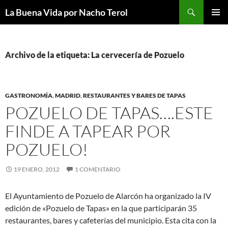
Saltar
Buscar
La Buena Vida por Nacho Terol
al
MENÚ
contenido
PRINCI
Archivo de la etiqueta: La cervecería de Pozuelo
GASTRONOMÍA
,
MADRID
,
RESTAURANTES Y BARES DE TAPAS
POZUELO DE TAPAS….ESTE
FINDE A TAPEAR POR
POZUELO!
19 ENERO, 2012
1 COMENTARIO
El Ayuntamiento de Pozuelo de Alarcón ha organizado la IV
edición de «Pozuelo de Tapas» en la que participarán 35
restaurantes, bares y cafeterías del municipio. Esta cita con la