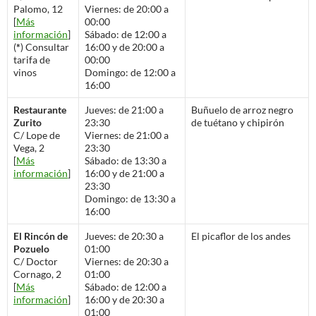
Palomo, 12
Viernes: de 20:00 a
[
Más
00:00
información
]
Sábado: de 12:00 a
(
*
) Consultar
16:00 y de 20:00 a
tarifa de
00:00
vinos
Domingo: de 12:00 a
16:00
Restaurante
Jueves: de 21:00 a
Buñuelo de arroz negro
Zurito
23:30
de tuétano y chipirón
C/ Lope de
Viernes: de 21:00 a
Vega, 2
23:30
[
Más
Sábado: de 13:30 a
información
]
16:00 y de 21:00 a
23:30
Domingo: de 13:30 a
16:00
El Rincón de
Jueves: de 20:30 a
El picaflor de los andes
Pozuelo
01:00
C/ Doctor
Viernes: de 20:30 a
Cornago, 2
01:00
[
Más
Sábado: de 12:00 a
información
]
16:00 y de 20:30 a
01:00