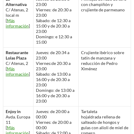
Alternativa
23:00
con champiñón y
C/ Atenas, 2
Viernes: de 20:30 a
crujiente de parmesano
local m
23:00
[
Más
Sábado: de 12:30 a
información
]
15:00 y de 20:30 a
23:00
Domingo: e 12:30 a
15:00
Restaurante
Jueves: de 20:34 a
Crujiente ibérico sobre
Lolas Plaza
23:00
tatín de manzana y
C/ Atenas, 2
Viernes:de 20:30 a
reducción de Pedro
[
Más
23:00
Ximénez
información
]
Sábado: de 13:00 a
16:00 y de 20:30 a
23:00
Domingo: de 13:00 a
16:00 y de 20:30 a
23:00
Enjoy in
Jueves: de 20:00 a
Tartaleta
Avda. Europa
00:00
hojaldrada rellena de
11
Viernes: de 20:00 a
salteado de hongos y
[
Más
00:00
gulas con alioli de miel de
información
]
Sábado: de 12:00 a
romero