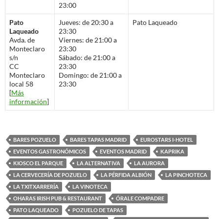
23:00
Pato
Jueves: de 20:30 a
Pato Laqueado
Laqueado
23:30
Avda. de
Viernes: de 21:00 a
Monteclaro
23:30
s/n
Sábado: de 21:00 a
CC
23:30
Monteclaro
Domingo: de 21:00 a
local 58
23:30
[
Más
información
]
BARES POZUELO
BARES TAPAS MADRID
EUROSTARS I-HOTEL
EVENTOS GASTRONÓMICOS
EVENTOS MADRID
KAPRIKA
KIOSCO EL PARQUE
LA ALTERNATIVA
LA AURORA
LA CERVECERÍA DE POZUELO
LA PÉRFIDA ALBIÓN
LA PINCHOTECA
LA TXITXARRERÍA
LA VINOTECA
OHARAS IRISH PUB & RESTAURANT
ÓRALE COMPADRE
PATO LAQUEADO
POZUELO DE TAPAS