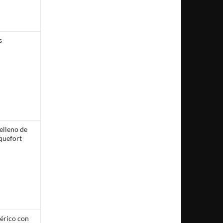
s
elleno de
oquefort
bérico con