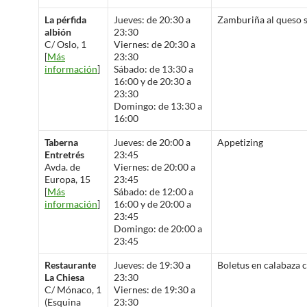
La pérfida
Jueves: de 20:30 a
Zamburiña al queso s
albión
23:30
C/ Oslo, 1
Viernes: de 20:30 a
[
Más
23:30
información
]
Sábado: de 13:30 a
16:00 y de 20:30 a
23:30
Domingo: de 13:30 a
16:00
Taberna
Jueves: de 20:00 a
Appetizing
Entretrés
23:45
Avda. de
Viernes: de 20:00 a
Europa, 15
23:45
[
Más
Sábado: de 12:00 a
información
]
16:00 y de 20:00 a
23:45
Domingo: de 20:00 a
23:45
Restaurante
Jueves: de 19:30 a
Boletus en calabaza 
La Chiesa
23:30
C/ Mónaco, 1
Viernes: de 19:30 a
(Esquina
23:30