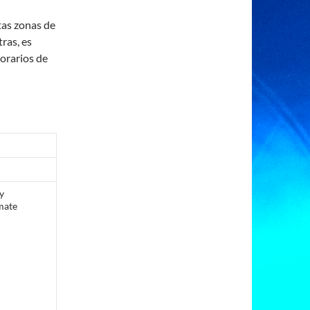
tas zonas de
ras, es
horarios de
y
mate