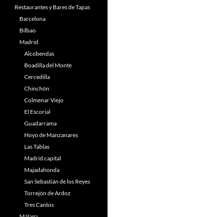
Restaurantes y Bares de Tapas
Barcelona
Bilbao
Madrid
Alcobendas
Boadilla del Monte
Cercedilla
Chinchón
Colmenar Viejo
El Escorial
Guadarrama
Hoyo de Manzanares
Las Tablas
Madrid capital
Majadahonda
San Sebastián de los Reyes
Torrejón de Ardoz
Tres Cantos
Málaga