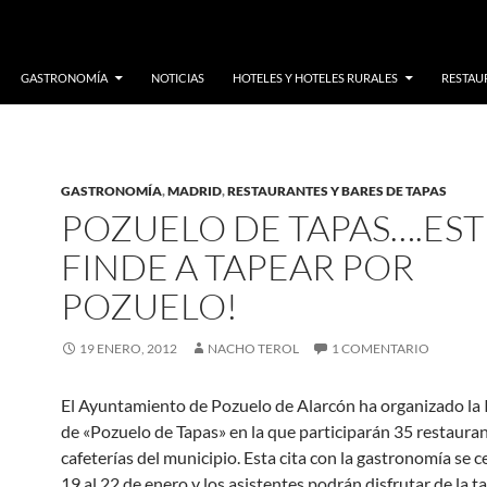
GASTRONOMÍA
NOTICIAS
HOTELES Y HOTELES RURALES
RESTAUR
GASTRONOMÍA
,
MADRID
,
RESTAURANTES Y BARES DE TAPAS
POZUELO DE TAPAS….EST
FINDE A TAPEAR POR
POZUELO!
19 ENERO, 2012
NACHO TEROL
1 COMENTARIO
El Ayuntamiento de Pozuelo de Alarcón ha organizado la 
de «Pozuelo de Tapas» en la que participarán 35 restauran
cafeterías del municipio. Esta cita con la gastronomía se c
19 al 22 de enero y los asistentes podrán disfrutar de la t