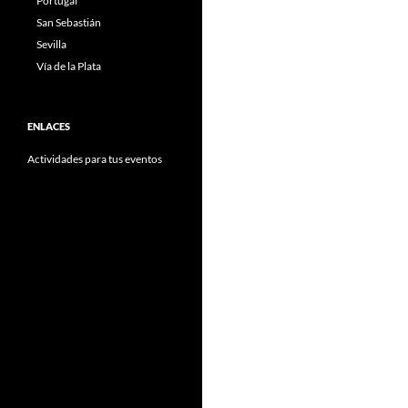
Portugal
San Sebastián
Sevilla
Vía de la Plata
ENLACES
Actividades para tus eventos