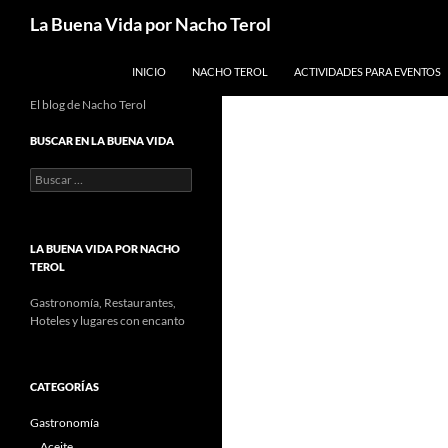
Saltar
Buscar
La Buena Vida por Nacho Terol
al
contenido
INICIO
NACHO TEROL
ACTIVIDADES PARA EVENTOS
El blog de Nacho Terol
BUSCAR EN LA BUENA VIDA
Buscar:
LA BUENA VIDA POR NACHO
TEROL
Gastronomía, Restaurantes,
Hoteles y lugares con encanto
CATEGORÍAS
Gastronomía
Aceite