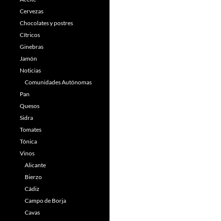
Cervezas
Chocolates y postres
Cítricos
Ginebras
Jamón
Noticias
Comunidades Autónomas
Pan
Quesos
Sidra
Tomates
Tónica
Vinos
Alicante
Bierzo
Cádiz
Campo de Borja
Cavas