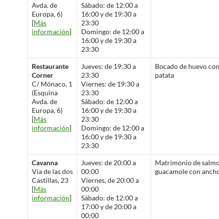
Avda. de
Sábado: de 12:00 a
Europa, 6)
16:00 y de 19:30 a
[
Más
23:30
información
]
Domingo: de 12:00 a
16:00 y de 19:30 a
23:30
Restaurante
Jueves: de 19:30 a
Bocado de huevo con
Corner
23:30
patata
C/ Mónaco, 1
Viernes: de 19:30 a
(Esquina
23:30
Avda. de
Sábado: de 12:00 a
Europa, 6)
16:00 y de 19:30 a
[
Más
23:30
información
]
Domingo: de 12:00 a
16:00 y de 19:30 a
23:30
Cavanna
Jueves: de 20:00 a
Matrimonio de salmo
Vía de las dos
00:00
guacamole con anch
Castillas, 23
Viernes, de 20:00 a
[
Más
00:00
información
]
Sábado: de 12:00 a
17:00 y de 20:00 a
00:00