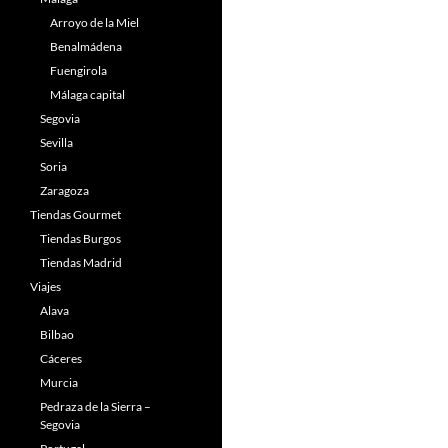
Arroyo de la Miel
Benalmádena
Fuengirola
Málaga capital
Segovia
Sevilla
Soria
Zaragoza
Tiendas Gourmet
Tiendas Burgos
Tiendas Madrid
Viajes
Alava
Bilbao
Cáceres
Murcia
Pedraza de la Sierra –
Segovia