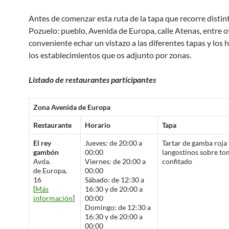
Antes de comenzar esta ruta de la tapa que recorre distin
Pozuelo: pueblo, Avenida de Europa, calle Atenas, entre ot
conveniente echar un vistazo a las diferentes tapas y los 
los establecimientos que os adjunto por zonas.
Listado de restaurantes participantes
Zona Avenida de Europa
Restaurante
Horario
Tapa
El rey
Jueves: de 20:00 a
Tartar de gamba roja 
gambón
00:00
langostinos sobre to
Avda.
Viernes: de 20:00 a
confitado
de Europa,
00:00
16
Sábado: de 12:30 a
[
Más
16:30 y de 20:00 a
información
]
00:00
Domingo: de 12:30 a
16:30 y de 20:00 a
00:00