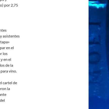
co) por 2,75
ntes
 y asistentes
 tapa»
par en el
r los
t
y en el
os de la
 para vino.
l cartel de
eron la
ante
del