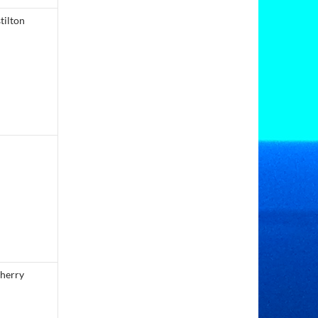
tilton
cherry