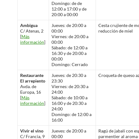
Domingo: de de
12:00 a 17:00 y de
20:00 a 00:00
Ambigua
Jueves: de 20:00 a
Cesta crujiente de mo
C/ Atenas, 2
00:00
reducción de miel
[
Más
Viernes: de 20:00 a
información
]
00:00
Sábado: de 12:00 a
16:30 y de 20:00 a
00:00
Domingo: Cerrado
Restaurante
Jueves: de 20:30 a
Croqueta de queso az
El arrepiento
23:30
Avda. de
Viernes: de 20:30 a
Europa, 16
24:00
[
Más
Sábado: de 10:00 a
información
]
16:00 y de 20:30 a
24:00
Domingo: de 12:00 a
16:00
Vivir el vino
Jueves: de 20:00 a
Ragú de jabalí con e
C/ Francia, 9
00:00
parmentier al aroma 