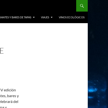
ANTES Y BARES DE TAPAS
VIAJES
VINOS ECOLÓGICOS
E
IV edición
tes, bares y
elebrará del
apa y