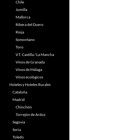
Chile
Jumilla
Mallorca
Ribera del Duero
Rioja
Somontano
Toro
V.T. Castilla / La Mancha
Vinos de Granada
Vinos de Málaga
Vinos ecológicos
Hoteles y Hoteles Rurales
Cataluña
Madrid
Chinchón
Torrejón de Ardoz
Segovia
Soria
Toledo