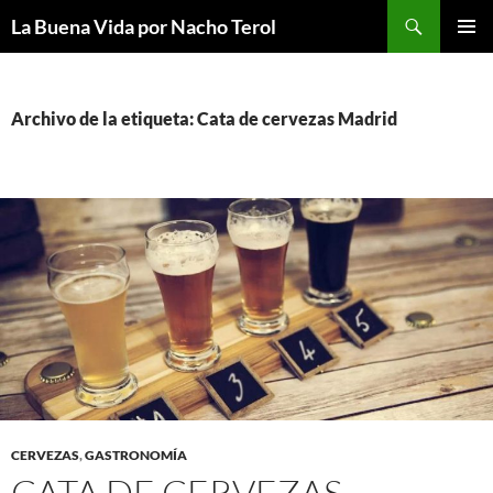
Saltar
Buscar
La Buena Vida por Nacho Terol
al
MENÚ
contenido
PRINCI
Archivo de la etiqueta: Cata de cervezas Madrid
CERVEZAS
,
GASTRONOMÍA
CATA DE CERVEZAS.