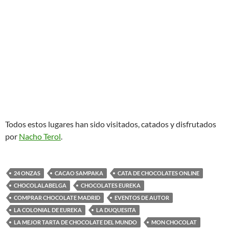
Todos estos lugares han sido visitados, catados y disfrutados
por
Nacho Terol
.
24 ONZAS
CACAO SAMPAKA
CATA DE CHOCOLATES ONLINE
CHOCOLALABELGA
CHOCOLATES EUREKA
COMPRAR CHOCOLATE MADRID
EVENTOS DE AUTOR
LA COLONIAL DE EUREKA
LA DUQUESITA
LA MEJOR TARTA DE CHOCOLATE DEL MUNDO
MON CHOCOLAT