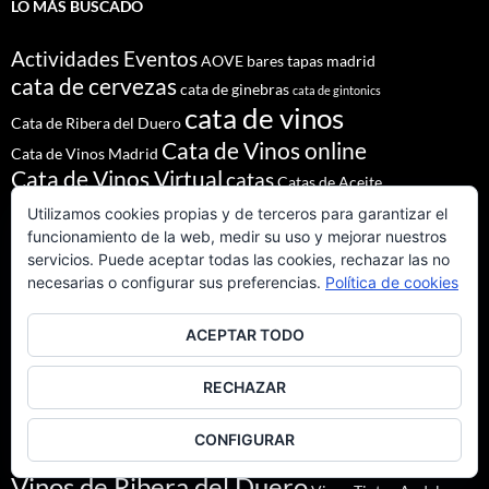
LO MÁS BUSCADO
Actividades Eventos
AOVE
bares tapas madrid
cata de cervezas
cata de ginebras
cata de gintonics
cata de vinos
Cata de Ribera del Duero
Cata de Vinos online
Cata de Vinos Madrid
Cata de Vinos Virtual
catas
Catas de Aceite
catas de cerveza
catas de ginebra
Utilizamos cookies propias y de terceros para garantizar el
funcionamiento de la web, medir su uso y mejorar nuestros
Catas de Vino
cata vinos madrid
servicios. Puede aceptar todas las cookies, rechazar las no
Cerveza Gruit
cervezas Ale
cervezas de abadia
cervezas lager
necesarias o configurar sus preferencias.
Política de cookies
crianza de ribera del duero
curso cata de vino
curso de cata vino
Denominación de Origen Ribera del Duero
ACEPTAR TODO
eventos de autor
eventos madrid
Godello
lúpulo
maridajes
Nacho Terol
martue
MESÓN DEL CID
pilsner urquell
RECHAZAR
restaurante madrid
restaurantes alrededores madrid
restaurantes madrid
salir madrid
saaz
staropramen
CONFIGURAR
tapear en Madrid
Tapas Madrid
team building
Vinos de Ribera del Duero