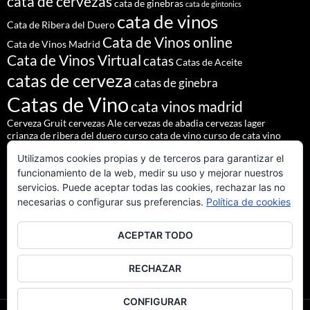
cata de cervezas
cata de ginebras
cata de gintonics
cata de vinos
Cata de Ribera del Duero
Cata de Vinos online
Cata de Vinos Madrid
Cata de Vinos Virtual
catas
Catas de Aceite
catas de cerveza
catas de ginebra
Catas de Vino
cata vinos madrid
Cerveza Gruit
cervezas Ale
cervezas de abadia
cervezas lager
crianza de ribera del duero
curso cata de vino
curso de cata vino
Denominación de Origen Ribera del Duero
Utilizamos cookies propias y de terceros para garantizar el
eventos de autor
eventos madrid
Godello
lúpulo
maridajes
funcionamiento de la web, medir su uso y mejorar nuestros
Nacho Terol
martue
MESÓN DEL CID
pilsner urquell
servicios. Puede aceptar todas las cookies, rechazar las no
restaurante madrid
restaurantes alrededores madrid
necesarias o configurar sus preferencias.
Política de cookies
restaurantes madrid
salir madrid
saaz
staropramen
ACEPTAR TODO
tapear en Madrid
Tapas Madrid
team building
Vinos de Ribera del Duero
Vinos Tintos Andaluces
RECHAZAR
CONFIGURAR