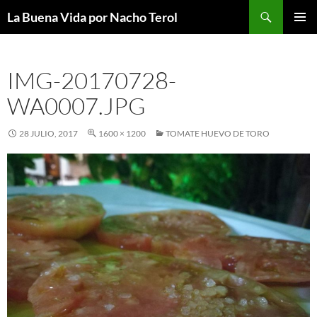
Saltar
Buscar
La Buena Vida por Nacho Terol
al
MENÚ
contenido
PRINCI
IMG-20170728-
WA0007.JPG
28 JULIO, 2017
1600 × 1200
TOMATE HUEVO DE TORO