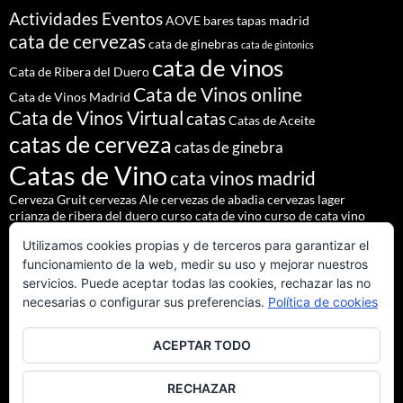
Actividades Eventos
AOVE
bares tapas madrid
cata de cervezas
cata de ginebras
cata de gintonics
cata de vinos
Cata de Ribera del Duero
Cata de Vinos online
Cata de Vinos Madrid
Cata de Vinos Virtual
catas
Catas de Aceite
catas de cerveza
catas de ginebra
Catas de Vino
cata vinos madrid
Cerveza Gruit
cervezas Ale
cervezas de abadia
cervezas lager
crianza de ribera del duero
curso cata de vino
curso de cata vino
Denominación de Origen Ribera del Duero
Utilizamos cookies propias y de terceros para garantizar el
eventos de autor
eventos madrid
Godello
lúpulo
maridajes
funcionamiento de la web, medir su uso y mejorar nuestros
Nacho Terol
martue
MESÓN DEL CID
pilsner urquell
servicios. Puede aceptar todas las cookies, rechazar las no
restaurante madrid
restaurantes alrededores madrid
necesarias o configurar sus preferencias.
Política de cookies
restaurantes madrid
salir madrid
saaz
staropramen
ACEPTAR TODO
tapear en Madrid
Tapas Madrid
team building
Vinos de Ribera del Duero
Vinos Tintos Andaluces
RECHAZAR