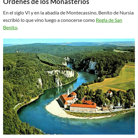
Órdenes de los Monasterios
En el siglo VI y en la abadía de Montecassino, Benito de Nursia
escribió lo que vino luego a conocerse como
Regla de San
Benito
.