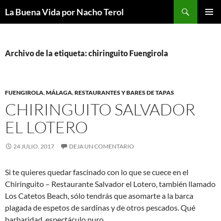
Saltar
Buscar
La Buena Vida por Nacho Terol
al
MENÚ
contenido
PRINCI
Archivo de la etiqueta: chiringuito Fuengirola
FUENGIROLA
,
MÁLAGA
,
RESTAURANTES Y BARES DE TAPAS
CHIRINGUITO SALVADOR
EL LOTERO
24 JULIO, 2017
DEJA UN COMENTARIO
Si te quieres quedar fascinado con lo que se cuece en el
Chiringuito – Restaurante Salvador el Lotero, también llamado
Los Catetos Beach, sólo tendrás que asomarte a la barca
plagada de espetos de sardinas y de otros pescados. Qué
barbaridad, espectáculo puro.