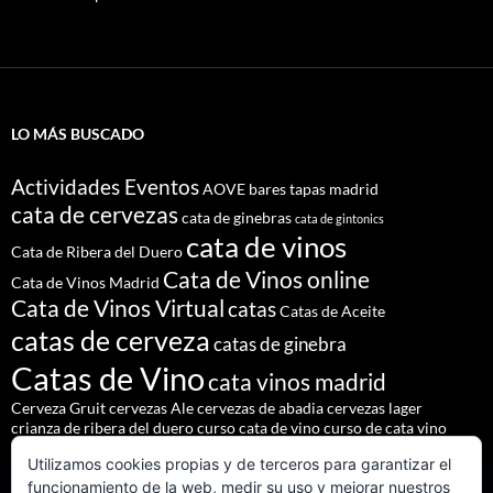
LO MÁS BUSCADO
Actividades Eventos
AOVE
bares tapas madrid
cata de cervezas
cata de ginebras
cata de gintonics
cata de vinos
Cata de Ribera del Duero
Cata de Vinos online
Cata de Vinos Madrid
Cata de Vinos Virtual
catas
Catas de Aceite
catas de cerveza
catas de ginebra
Catas de Vino
cata vinos madrid
Cerveza Gruit
cervezas Ale
cervezas de abadia
cervezas lager
crianza de ribera del duero
curso cata de vino
curso de cata vino
Denominación de Origen Ribera del Duero
Utilizamos cookies propias y de terceros para garantizar el
eventos de autor
eventos madrid
Godello
lúpulo
maridajes
funcionamiento de la web, medir su uso y mejorar nuestros