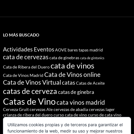
LO MÁS BUSCADO
Actividades Eventos
AOVE
bares tapas madrid
cata de cervezas
cata de ginebras
cata de gintonics
cata de vinos
Cata de Ribera del Duero
Cata de Vinos online
Cata de Vinos Madrid
Cata de Vinos Virtual
catas
Catas de Aceite
catas de cerveza
catas de ginebra
Catas de Vino
cata vinos madrid
Cerveza Gruit
cervezas Ale
cervezas de abadia
cervezas lager
crianza de ribera del duero
curso cata de vino
curso de cata vino
Denominación de Origen Ribera del Duero
Utilizamos cookies propias y de terceros para garantizar el
eventos de autor
eventos madrid
Godello
lúpulo
maridajes
funcionamiento de la web, medir su uso y mejorar nuestros