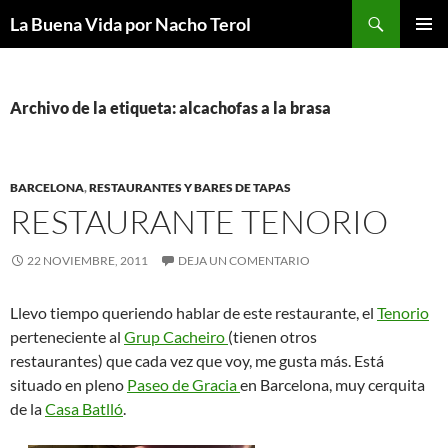
Saltar
Buscar
La Buena Vida por Nacho Terol
al
MENÚ
contenido
PRINCI
Archivo de la etiqueta: alcachofas a la brasa
BARCELONA
,
RESTAURANTES Y BARES DE TAPAS
RESTAURANTE TENORIO
22 NOVIEMBRE, 2011
DEJA UN COMENTARIO
Llevo tiempo queriendo hablar de este restaurante, el
Tenorio
perteneciente al
Grup Cacheiro
(tienen otros
restaurantes) que cada vez que voy, me gusta más. Está
situado en pleno
Paseo de Gracia
en Barcelona, muy cerquita
de la
Casa Batlló
.