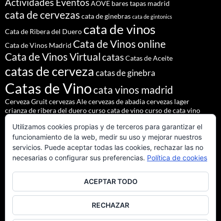
Actividades Eventos
AOVE
bares tapas madrid
cata de cervezas
cata de ginebras
cata de gintonics
cata de vinos
Cata de Ribera del Duero
Cata de Vinos online
Cata de Vinos Madrid
Cata de Vinos Virtual
catas
Catas de Aceite
catas de cerveza
catas de ginebra
Catas de Vino
cata vinos madrid
Cerveza Gruit
cervezas Ale
cervezas de abadia
cervezas lager
crianza de ribera del duero
curso cata de vino
curso de cata vino
Denominación de Origen Ribera del Duero
Utilizamos cookies propias y de terceros para garantizar el
eventos de autor
eventos madrid
Godello
lúpulo
maridajes
funcionamiento de la web, medir su uso y mejorar nuestros
Nacho Terol
martue
MESÓN DEL CID
pilsner urquell
servicios. Puede aceptar todas las cookies, rechazar las no
restaurante madrid
restaurantes alrededores madrid
necesarias o configurar sus preferencias.
Política de cookies
restaurantes madrid
salir madrid
saaz
staropramen
ACEPTAR TODO
tapear en Madrid
Tapas Madrid
team building
Vinos de Ribera del Duero
Vinos Tintos Andaluces
RECHAZAR