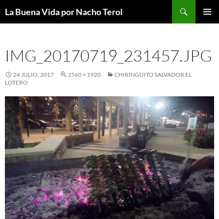
Saltar
Buscar
La Buena Vida por Nacho Terol
al
MENÚ
contenido
PRINCI
IMG_20170719_231457.JPG
24 JULIO, 2017
2560 × 1920
CHIRINGUITO SALVADOR EL
LOTERO