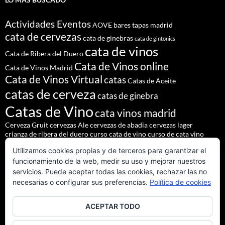
Actividades Eventos
AOVE
bares tapas madrid
cata de cervezas
cata de ginebras
cata de gintonics
cata de vinos
Cata de Ribera del Duero
Cata de Vinos online
Cata de Vinos Madrid
Cata de Vinos Virtual
catas
Catas de Aceite
catas de cerveza
catas de ginebra
Catas de Vino
cata vinos madrid
Cerveza Gruit
cervezas Ale
cervezas de abadia
cervezas lager
crianza de ribera del duero
curso cata de vino
curso de cata vino
Denominación de Origen Ribera del Duero
Utilizamos cookies propias y de terceros para garantizar el
eventos de autor
eventos madrid
Godello
lúpulo
maridajes
funcionamiento de la web, medir su uso y mejorar nuestros
Nacho Terol
martue
MESÓN DEL CID
pilsner urquell
servicios. Puede aceptar todas las cookies, rechazar las no
restaurante madrid
restaurantes alrededores madrid
necesarias o configurar sus preferencias.
Política de cookies
restaurantes madrid
salir madrid
saaz
staropramen
ACEPTAR TODO
tapear en Madrid
Tapas Madrid
team building
Vinos de Ribera del Duero
Vinos Tintos Andaluces