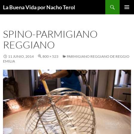
Saltar
Buscar
La Buena Vida por Nacho Terol
al
MENÚ
contenido
PRINCI
SPINO-PARMIGIANO
REGGIANO
11 JUNIO, 2014
800 × 523
PARMIGIANO REGGIANO DE REGGIO
EMILIA