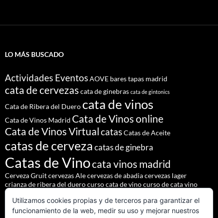
LO MÁS BUSCADO
Actividades Eventos
AOVE
bares tapas madrid
cata de cervezas
cata de ginebras
cata de gintonics
cata de vinos
Cata de Ribera del Duero
Cata de Vinos online
Cata de Vinos Madrid
Cata de Vinos Virtual
catas
Catas de Aceite
catas de cerveza
catas de ginebra
Catas de Vino
cata vinos madrid
Cerveza Gruit
cervezas Ale
cervezas de abadia
cervezas lager
crianza de ribera del duero
curso cata de vino
curso de cata vino
Denominación de Origen Ribera del Duero
Utilizamos cookies propias y de terceros para garantizar el
eventos de autor
eventos madrid
Godello
lúpulo
maridajes
funcionamiento de la web, medir su uso y mejorar nuestros
Nacho Terol