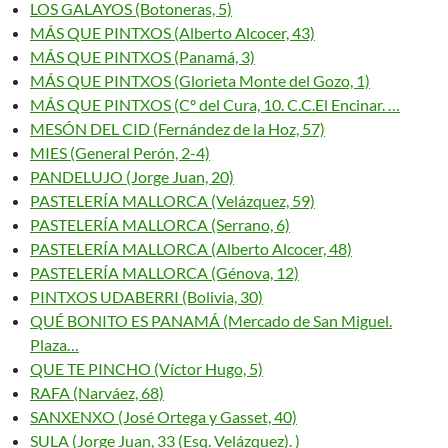
LOS GALAYOS (Botoneras, 5)
MÁS QUE PINTXOS (Alberto Alcocer, 43)
MÁS QUE PINTXOS (Panamá, 3)
MÁS QUE PINTXOS (Glorieta Monte del Gozo, 1)
MÁS QUE PINTXOS (Cº del Cura, 10. C.C.El Encinar. …
MESÓN DEL CID (Fernández de la Hoz, 57)
MIES (General Perón, 2-4)
PANDELUJO (Jorge Juan, 20)
PASTELERÍA MALLORCA (Velázquez, 59)
PASTELERÍA MALLORCA (Serrano, 6)
PASTELERÍA MALLORCA (Alberto Alcocer, 48)
PASTELERÍA MALLORCA (Génova, 12)
PINTXOS UDABERRI (Bolivia, 30)
QUÉ BONITO ES PANAMÁ (Mercado de San Miguel.
Plaza…
QUE TE PINCHO (Víctor Hugo, 5)
RAFA (Narváez, 68)
SANXENXO (José Ortega y Gasset, 40)
SULA (Jorge Juan, 33 (Esq. Velázquez). )