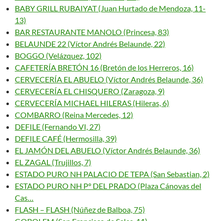
BABY GRILL RUBAIYAT (Juan Hurtado de Mendoza, 11-
13)
BAR RESTAURANTE MANOLO (Princesa, 83)
BELAUNDE 22 (Víctor Andrés Belaunde, 22)
BOGGO (Velázquez, 102)
CAFETERÍA BRETÓN 16 (Bretón de los Herreros, 16)
CERVECERÍA EL ABUELO (Víctor Andrés Belaunde, 36)
CERVECERÍA EL CHISQUERO (Zaragoza, 9)
CERVECERÍA MICHAEL HILERAS (Hileras, 6)
COMBARRO (Reina Mercedes, 12)
DEFILE (Fernando VI, 27)
DEFILE CAFÉ (Hermosilla, 39)
EL JAMÓN DEL ABUELO (Víctor Andrés Belaunde, 36)
EL ZAGAL (Trujillos, 7)
ESTADO PURO NH PALACIO DE TEPA (San Sebastian, 2)
ESTADO PURO NH Pº DEL PRADO (Plaza Cánovas del
Cas…
FLASH – FLASH (Núñez de Balboa, 75)