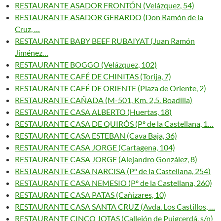
RESTAURANTE ASADOR FRONTÓN (Velázquez, 54)
RESTAURANTE ASADOR GERARDO (Don Ramón de la
Cruz, …
RESTAURANTE BABY BEEF RUBAIYAT (Juan Ramón
Jiménez…
RESTAURANTE BOGGO (Velázquez, 102)
RESTAURANTE CAFÉ DE CHINITAS (Torija, 7)
RESTAURANTE CAFÉ DE ORIENTE (Plaza de Oriente, 2)
RESTAURANTE CAÑADA (M-501, Km. 2,5. Boadilla)
RESTAURANTE CASA ALBERTO (Huertas, 18)
RESTAURANTE CASA DE QUIRÓS (Pº de la Castellana, 1…
RESTAURANTE CASA ESTEBAN (Cava Baja, 36)
RESTAURANTE CASA JORGE (Cartagena, 104)
RESTAURANTE CASA JORGE (Alejandro González, 8)
RESTAURANTE CASA NARCISA (Pº de la Castellana, 254)
RESTAURANTE CASA NEMESIO (Pº de la Castellana, 260)
RESTAURANTE CASA PATAS (Cañizares, 10)
RESTAURANTE CASA SANTA CRUZ (Avda. Los Castillos, …
RESTAURANTE CINCO JOTAS (Callejón de Puigcerdá, s/n)