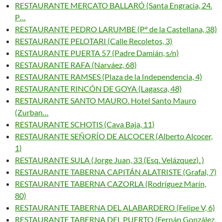
RESTAURANTE MERCATO BALLARÓ (Santa Engracia, 24.
P…
RESTAURANTE PEDRO LARUMBE (Pº de la Castellana, 38)
RESTAURANTE PELOTARI (Calle Recoletos, 3)
RESTAURANTE PUERTA 57 (Padre Damián, s/n)
RESTAURANTE RAFA (Narváez, 68)
RESTAURANTE RAMSES (Plaza de la Independencia, 4)
RESTAURANTE RINCÓN DE GOYA (Lagasca, 48)
RESTAURANTE SANTO MAURO. Hotel Santo Mauro
(Zurban…
RESTAURANTE SCHOTIS (Cava Baja, 11)
RESTAURANTE SEÑORÍO DE ALCOCER (Alberto Alcocer,
1)
RESTAURANTE SULA (Jorge Juan, 33 (Esq. Velázquez). )
RESTAURANTE TABERNA CAPITÁN ALATRISTE (Grafal, 7)
RESTAURANTE TABERNA CAZORLA (Rodríguez Marín,
80)
RESTAURANTE TABERNA DEL ALABARDERO (Felipe V, 6)
RESTAURANTE TABERNA DEL PUERTO (Fernán González,