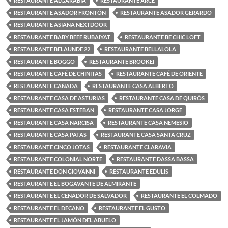
RESTAURANTE ALGARABÍA
RESTAURANTE ARCE
RESTAURANTE ASADOR FRONTÓN
RESTAURANTE ASADOR GERARDO
RESTAURANTE ASIANA NEXTDOOR
RESTAURANTE BABY BEEF RUBAIYAT
RESTAURANTE BE CHIC LOFT
RESTAURANTE BELAUNDE 22
RESTAURANTE BELLALOLA
RESTAURANTE BOGGO
RESTAURANTE BROOKEI
RESTAURANTE CAFÉ DE CHINITAS
RESTAURANTE CAFÉ DE ORIENTE
RESTAURANTE CAÑADA
RESTAURANTE CASA ALBERTO
RESTAURANTE CASA DE ASTURIAS
RESTAURANTE CASA DE QUIRÓS
RESTAURANTE CASA ESTEBAN
RESTAURANTE CASA JORGE
RESTAURANTE CASA NARCISA
RESTAURANTE CASA NEMESIO
RESTAURANTE CASA PATAS
RESTAURANTE CASA SANTA CRUZ
RESTAURANTE CINCO JOTAS
RESTAURANTE CLARAVIA
RESTAURANTE COLONIAL NORTE
RESTAURANTE DASSA BASSA
RESTAURANTE DON GIOVANNI
RESTAURANTE EDULIS
RESTAURANTE EL BOGAVANTE DE ALMIRANTE
RESTAURANTE EL CENADOR DE SALVADOR
RESTAURANTE EL COLMADO
RESTAURANTE EL DECANO
RESTAURANTE EL GUSTO
RESTAURANTE EL JAMÓN DEL ABUELO