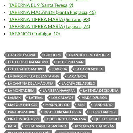
TABERNA EL 9 (Santa Teresa, 9)
TABERNA MACANDE (Santa Engracia, 45)
TABERNA TIERRA MARÍA (Serrano, 93)
TABERNA TIERRA MARÍA (Lagasca, 74)
TAPANCO (Trafalgar, 10)
GASTROFESTIVAL
GOBOLEM
GRAN HOTEL VELÁZQUEZ
HOTEL HESPERIA MADRID
HOTEL PULLMAN
HOTEL SANTO MAURO
JURUCHA
LA BARDEMCILLA
LA BARDEMCILLA DE SANTA ANA
LA CAÑADA
LA CANTINA DE LA MÁQUINA
LA CASA DEL ABUELO
LA MONTADERÍA
LA RIBERA NAVARRA
LA SENDA DE XIQUENA
LAMIAK
LATERAL
LOS GALAYOS
MADRID FUSIÓN
MÁS QUE PINTXOS
MESÓN DEL CID
MIES
PANDELUJO
PARADIS MADRID
PASTELERÍA MALLORCA
PEDRO LARUMBE
PINTXOS UDABERRI
QUÉ BONITO ES PANAMÁ
QUE TE PINCHO
RAFA
RESTAURANTE AL-MOUNIA
RESTAURANTE ALBORÁN