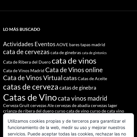
LO MÁS BUSCADO
Actividades Eventos
AOVE
bares tapas madrid
cata de cervezas
cata de ginebras
cata de gintonics
cata de vinos
Cata de Ribera del Duero
Cata de Vinos online
Cata de Vinos Madrid
Cata de Vinos Virtual
catas
Catas de Aceite
catas de cerveza
catas de ginebra
Catas de Vino
cata vinos madrid
Cerveza Gruit
cervezas Ale
cervezas de abadia
cervezas lager
crianza de ribera del duero
curso cata de vino
curso de cata vino
Denominación de Origen Ribera del Duero
Utilizamos cookies propias y de terceros para garantizar el
eventos de autor
eventos madrid
Godello
lúpulo
maridajes
funcionamiento de la web, medir su uso y mejorar nuestros
Nacho Terol
martue
MESÓN DEL CID
pilsner urquell
servicios. Puede aceptar todas las cookies, rechazar las no