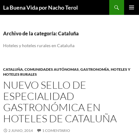
Saltar
Buscar
La Buena Vida por Nacho Terol
al
MENÚ
contenido
PRINCI
Archivo de la categoría: Cataluña
Hoteles y hoteles rurales en Cataluña
CATALUÑA
,
COMUNIDADES AUTÓNOMAS
,
GASTRONOMÍA
,
HOTELES Y
HOTELES RURALES
NUEVO SELLO DE
ESPECIALIDAD
GASTRONÓMICA EN
HOTELES DE CATALUÑA
2 JUNIO, 2014
1 COMENTARIO