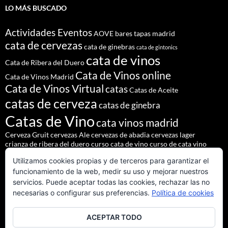
LO MÁS BUSCADO
Actividades Eventos
AOVE
bares tapas madrid
cata de cervezas
cata de ginebras
cata de gintonics
cata de vinos
Cata de Ribera del Duero
Cata de Vinos online
Cata de Vinos Madrid
Cata de Vinos Virtual
catas
Catas de Aceite
catas de cerveza
catas de ginebra
Catas de Vino
cata vinos madrid
Cerveza Gruit
cervezas Ale
cervezas de abadia
cervezas lager
crianza de ribera del duero
curso cata de vino
curso de cata vino
Denominación de Origen Ribera del Duero
Utilizamos cookies propias y de terceros para garantizar el
eventos de autor
eventos madrid
Godello
lúpulo
maridajes
funcionamiento de la web, medir su uso y mejorar nuestros
Nacho Terol
martue
MESÓN DEL CID
pilsner urquell
servicios. Puede aceptar todas las cookies, rechazar las no
restaurante madrid
restaurantes alrededores madrid
necesarias o configurar sus preferencias.
Política de cookies
restaurantes madrid
salir madrid
saaz
staropramen
ACEPTAR TODO
tapear en Madrid
Tapas Madrid
team building