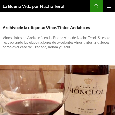
Saltar
Buscar
La Buena Vida por Nacho Terol
al
MENÚ
contenido
PRINCI
Archivo de la etiqueta: Vinos Tintos Andaluces
Vinos tintos de Andalucía en La Buena Vida de Nacho Terol. Se están
recuperando las elaboraciones de excelentes vinos tintos andaluces
como es el caso de Granada, Ronda y Cádiz.