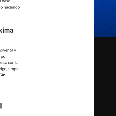
l base
ado haciendo
áxima
noventa y
 por
resa con la
dge, simple
Gin
.
A