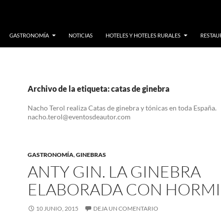
GASTRONOMÍA
NOTICIAS
HOTELES Y HOTELES RURALES
RESTAUR
Archivo de la etiqueta: catas de ginebra
Nacho Terol realiza Catas de ginebra y tónicas en toda España.
nacho.terol@eventosdeautor.com
GASTRONOMÍA
,
GINEBRAS
ANTY GIN. LA GINEBRA
ELABORADA CON HORM
10 JUNIO, 2015
DEJA UN COMENTARIO