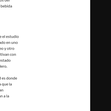
 bebida
 el estudio
ado en uno
eo y otro
ltivan con
 estado
dero.
d es donde
 que la
dan
n a la