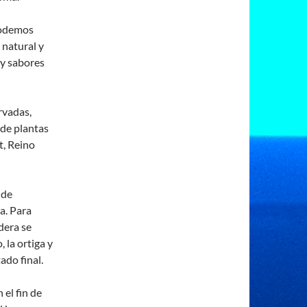
podemos
 natural y
 y sabores
rvadas,
 de plantas
t, Reino
 de
a. Para
dera se
 la ortiga y
ado final.
 el fin de