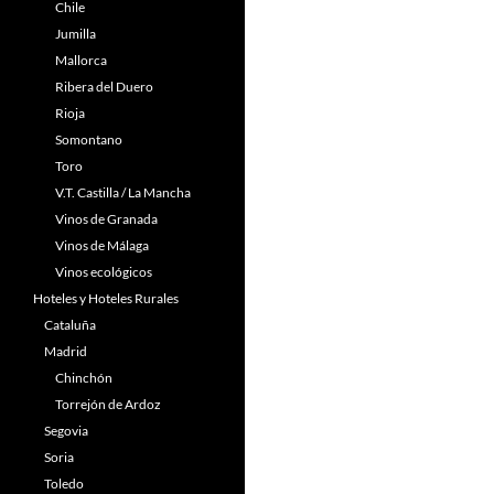
Chile
Jumilla
Mallorca
Ribera del Duero
Rioja
Somontano
Toro
V.T. Castilla / La Mancha
Vinos de Granada
Vinos de Málaga
Vinos ecológicos
Hoteles y Hoteles Rurales
Cataluña
Madrid
Chinchón
Torrejón de Ardoz
Segovia
Soria
Toledo