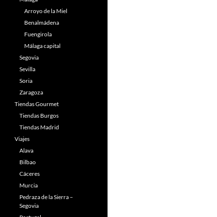
Arroyo de la Miel
Benalmádena
Fuengirola
Málaga capital
Segovia
Sevilla
Soria
Zaragoza
Tiendas Gourmet
Tiendas Burgos
Tiendas Madrid
Viajes
Alava
Bilbao
Cáceres
Murcia
Pedraza de la Sierra –
Segovia