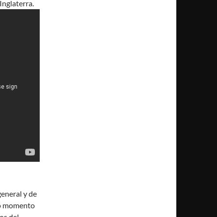
nglaterra.
general y de
so momento
os del