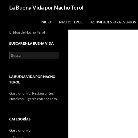
Saltar
Buscar
La Buena Vida por Nacho Terol
al
contenido
INICIO
NACHO TEROL
ACTIVIDADES PARA EVENTOS
El blog de Nacho Terol
BUSCAR EN LA BUENA VIDA
Buscar:
LA BUENA VIDA POR NACHO
TEROL
Gastronomía, Restaurantes,
Hoteles y lugares con encanto
CATEGORÍAS
Gastronomía
Aceite