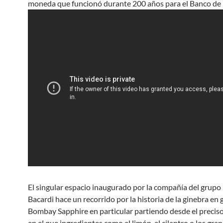
moneda que funcionó durante 200 años para el Banco de I
El singular espacio inaugurado por la compañía del grupo
Bacardi hace un recorrido por la historia de la ginebra en 
Bombay Sapphire en particular partiendo desde el preci
en el que ingredientes como el limón, el cilantro o los gran