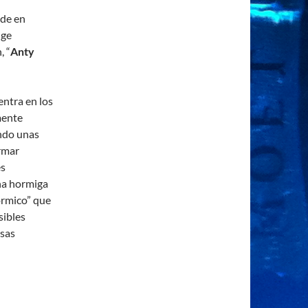
ede en
dge
, “
Anty
entra en los
mente
ando unas
rmar
es
ha hormiga
órmico” que
sibles
osas