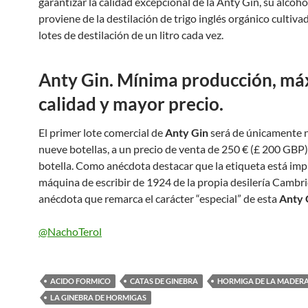
garantizar la calidad excepcional de la Anty Gin, su alcoho
proviene de la destilación de trigo inglés orgánico cultiv
lotes de destilación de un litro cada vez.
Anty Gin. Mínima producción, m
calidad y mayor precio.
El primer lote comercial de
Anty Gin
será de únicamente 
nueve botellas, a un precio de venta de 250 € (£ 200 GBP)
botella. Como anécdota destacar que la etiqueta está imp
máquina de escribir de 1924 de la propia desilería Cambri
anécdota que remarca el carácter “especial” de esta
Anty 
@NachoTerol
ACIDO FORMICO
CATAS DE GINEBRA
HORMIGA DE LA MADER
LA GINEBRA DE HORMIGAS