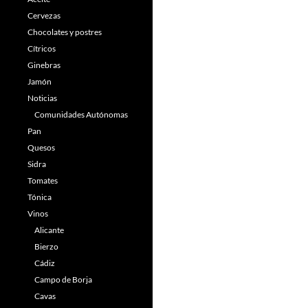
Cervezas
Chocolates y postres
Cítricos
Ginebras
Jamón
Noticias
Comunidades Autónomas
Pan
Quesos
Sidra
Tomates
Tónica
Vinos
Alicante
Bierzo
Cádiz
Campo de Borja
Cavas