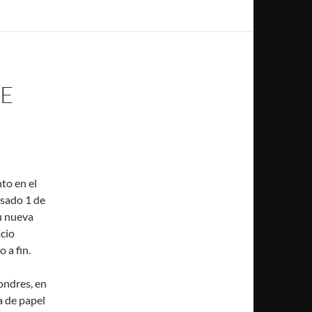
DE
to en el
asado 1 de
u nueva
acio
 a fin.
ondres, en
a de papel