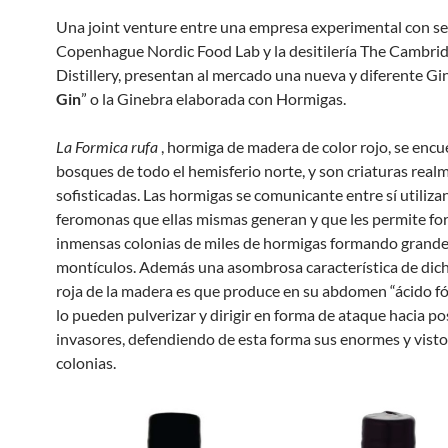
Una joint venture entre una empresa experimental con s
Copenhague Nordic Food Lab y la desitilería The Cambri
Distillery, presentan al mercado una nueva y diferente Gin
Gin
” o la Ginebra elaborada con Hormigas.
La Formica rufa
, hormiga de madera de color rojo, se encu
bosques de todo el hemisferio norte, y son criaturas real
sofisticadas. Las hormigas se comunicante entre sí utiliz
feromonas que ellas mismas generan y que les permite fo
inmensas colonias de miles de hormigas formando grand
montículos. Además una asombrosa característica de dic
roja de la madera es que produce en su abdomen “ácido f
lo pueden pulverizar y dirigir en forma de ataque hacia po
invasores, defendiendo de esta forma sus enormes y vist
colonias.