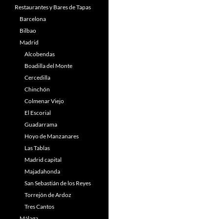
Restaurantes y Bares de Tapas
Barcelona
Bilbao
Madrid
Alcobendas
Boadilla del Monte
Cercedilla
Chinchón
Colmenar Viejo
El Escorial
Guadarrama
Hoyo de Manzanares
Las Tablas
Madrid capital
Majadahonda
San Sebastián de los Reyes
Torrejón de Ardoz
Tres Cantos
Málaga