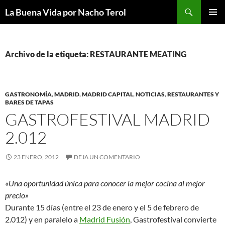
Saltar
Buscar
La Buena Vida por Nacho Terol
al
MENÚ
contenido
PRINCI
Archivo de la etiqueta: RESTAURANTE MEATING
GASTRONOMÍA
,
MADRID
,
MADRID CAPITAL
,
NOTICIAS
,
RESTAURANTES Y
BARES DE TAPAS
GASTROFESTIVAL MADRID
2.012
23 ENERO, 2012
DEJA UN COMENTARIO
«
Una oportunidad única para conocer la mejor cocina al mejor
precio»
Durante 15 días (entre el 23 de enero y el 5 de febrero de
2.012) y en paralelo a
Madrid Fusión
, Gastrofestival convierte