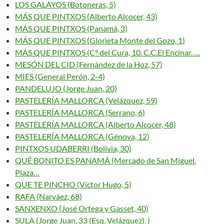
LOS GALAYOS (Botoneras, 5)
MÁS QUE PINTXOS (Alberto Alcocer, 43)
MÁS QUE PINTXOS (Panamá, 3)
MÁS QUE PINTXOS (Glorieta Monte del Gozo, 1)
MÁS QUE PINTXOS (Cº del Cura, 10. C.C.El Encinar. …
MESÓN DEL CID (Fernández de la Hoz, 57)
MIES (General Perón, 2-4)
PANDELUJO (Jorge Juan, 20)
PASTELERÍA MALLORCA (Velázquez, 59)
PASTELERÍA MALLORCA (Serrano, 6)
PASTELERÍA MALLORCA (Alberto Alcocer, 48)
PASTELERÍA MALLORCA (Génova, 12)
PINTXOS UDABERRI (Bolivia, 30)
QUÉ BONITO ES PANAMÁ (Mercado de San Miguel.
Plaza…
QUE TE PINCHO (Víctor Hugo, 5)
RAFA (Narváez, 68)
SANXENXO (José Ortega y Gasset, 40)
SULA (Jorge Juan, 33 (Esq. Velázquez). )