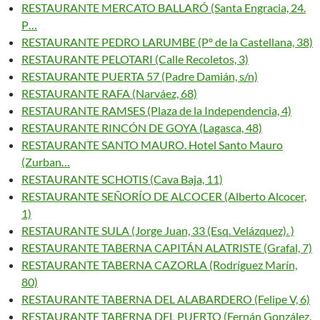
RESTAURANTE MERCATO BALLARÓ (Santa Engracia, 24.
P…
RESTAURANTE PEDRO LARUMBE (Pº de la Castellana, 38)
RESTAURANTE PELOTARI (Calle Recoletos, 3)
RESTAURANTE PUERTA 57 (Padre Damián, s/n)
RESTAURANTE RAFA (Narváez, 68)
RESTAURANTE RAMSES (Plaza de la Independencia, 4)
RESTAURANTE RINCÓN DE GOYA (Lagasca, 48)
RESTAURANTE SANTO MAURO. Hotel Santo Mauro
(Zurban…
RESTAURANTE SCHOTIS (Cava Baja, 11)
RESTAURANTE SEÑORÍO DE ALCOCER (Alberto Alcocer,
1)
RESTAURANTE SULA (Jorge Juan, 33 (Esq. Velázquez). )
RESTAURANTE TABERNA CAPITÁN ALATRISTE (Grafal, 7)
RESTAURANTE TABERNA CAZORLA (Rodríguez Marín,
80)
RESTAURANTE TABERNA DEL ALABARDERO (Felipe V, 6)
RESTAURANTE TABERNA DEL PUERTO (Fernán González,