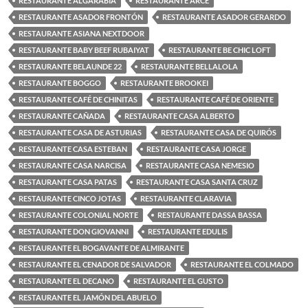
RESTAURANTE ALGARABÍA
RESTAURANTE ARCE
RESTAURANTE ASADOR FRONTÓN
RESTAURANTE ASADOR GERARDO
RESTAURANTE ASIANA NEXTDOOR
RESTAURANTE BABY BEEF RUBAIYAT
RESTAURANTE BE CHIC LOFT
RESTAURANTE BELAUNDE 22
RESTAURANTE BELLALOLA
RESTAURANTE BOGGO
RESTAURANTE BROOKEI
RESTAURANTE CAFÉ DE CHINITAS
RESTAURANTE CAFÉ DE ORIENTE
RESTAURANTE CAÑADA
RESTAURANTE CASA ALBERTO
RESTAURANTE CASA DE ASTURIAS
RESTAURANTE CASA DE QUIRÓS
RESTAURANTE CASA ESTEBAN
RESTAURANTE CASA JORGE
RESTAURANTE CASA NARCISA
RESTAURANTE CASA NEMESIO
RESTAURANTE CASA PATAS
RESTAURANTE CASA SANTA CRUZ
RESTAURANTE CINCO JOTAS
RESTAURANTE CLARAVIA
RESTAURANTE COLONIAL NORTE
RESTAURANTE DASSA BASSA
RESTAURANTE DON GIOVANNI
RESTAURANTE EDULIS
RESTAURANTE EL BOGAVANTE DE ALMIRANTE
RESTAURANTE EL CENADOR DE SALVADOR
RESTAURANTE EL COLMADO
RESTAURANTE EL DECANO
RESTAURANTE EL GUSTO
RESTAURANTE EL JAMÓN DEL ABUELO