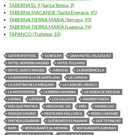
TABERNA EL 9 (Santa Teresa, 9)
TABERNA MACANDE (Santa Engracia, 45)
TABERNA TIERRA MARÍA (Serrano, 93)
TABERNA TIERRA MARÍA (Lagasca, 74)
TAPANCO (Trafalgar, 10)
GASTROFESTIVAL
GOBOLEM
GRAN HOTEL VELÁZQUEZ
HOTEL HESPERIA MADRID
HOTEL PULLMAN
HOTEL SANTO MAURO
JURUCHA
LA BARDEMCILLA
LA BARDEMCILLA DE SANTA ANA
LA CAÑADA
LA CANTINA DE LA MÁQUINA
LA CASA DEL ABUELO
LA MONTADERÍA
LA RIBERA NAVARRA
LA SENDA DE XIQUENA
LAMIAK
LATERAL
LOS GALAYOS
MADRID FUSIÓN
MÁS QUE PINTXOS
MESÓN DEL CID
MIES
PANDELUJO
PARADIS MADRID
PASTELERÍA MALLORCA
PEDRO LARUMBE
PINTXOS UDABERRI
QUÉ BONITO ES PANAMÁ
QUE TE PINCHO
RAFA
RESTAURANTE AL-MOUNIA
RESTAURANTE ALBORÁN