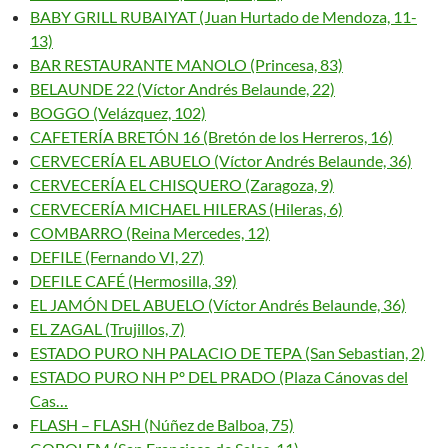
BABY GRILL RUBAIYAT (Juan Hurtado de Mendoza, 11-
13)
BAR RESTAURANTE MANOLO (Princesa, 83)
BELAUNDE 22 (Víctor Andrés Belaunde, 22)
BOGGO (Velázquez, 102)
CAFETERÍA BRETÓN 16 (Bretón de los Herreros, 16)
CERVECERÍA EL ABUELO (Víctor Andrés Belaunde, 36)
CERVECERÍA EL CHISQUERO (Zaragoza, 9)
CERVECERÍA MICHAEL HILERAS (Hileras, 6)
COMBARRO (Reina Mercedes, 12)
DEFILE (Fernando VI, 27)
DEFILE CAFÉ (Hermosilla, 39)
EL JAMÓN DEL ABUELO (Víctor Andrés Belaunde, 36)
EL ZAGAL (Trujillos, 7)
ESTADO PURO NH PALACIO DE TEPA (San Sebastian, 2)
ESTADO PURO NH Pº DEL PRADO (Plaza Cánovas del
Cas…
FLASH – FLASH (Núñez de Balboa, 75)