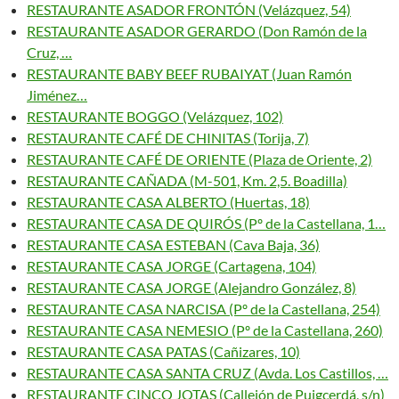
RESTAURANTE ASADOR FRONTÓN (Velázquez, 54)
RESTAURANTE ASADOR GERARDO (Don Ramón de la
Cruz, …
RESTAURANTE BABY BEEF RUBAIYAT (Juan Ramón
Jiménez…
RESTAURANTE BOGGO (Velázquez, 102)
RESTAURANTE CAFÉ DE CHINITAS (Torija, 7)
RESTAURANTE CAFÉ DE ORIENTE (Plaza de Oriente, 2)
RESTAURANTE CAÑADA (M-501, Km. 2,5. Boadilla)
RESTAURANTE CASA ALBERTO (Huertas, 18)
RESTAURANTE CASA DE QUIRÓS (Pº de la Castellana, 1…
RESTAURANTE CASA ESTEBAN (Cava Baja, 36)
RESTAURANTE CASA JORGE (Cartagena, 104)
RESTAURANTE CASA JORGE (Alejandro González, 8)
RESTAURANTE CASA NARCISA (Pº de la Castellana, 254)
RESTAURANTE CASA NEMESIO (Pº de la Castellana, 260)
RESTAURANTE CASA PATAS (Cañizares, 10)
RESTAURANTE CASA SANTA CRUZ (Avda. Los Castillos, …
RESTAURANTE CINCO JOTAS (Callejón de Puigcerdá, s/n)