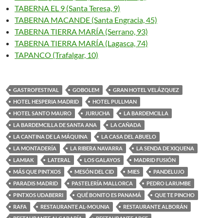
TABERNA EL 9 (Santa Teresa, 9)
TABERNA MACANDE (Santa Engracia, 45)
TABERNA TIERRA MARÍA (Serrano, 93)
TABERNA TIERRA MARÍA (Lagasca, 74)
TAPANCO (Trafalgar, 10)
GASTROFESTIVAL
GOBOLEM
GRAN HOTEL VELÁZQUEZ
HOTEL HESPERIA MADRID
HOTEL PULLMAN
HOTEL SANTO MAURO
JURUCHA
LA BARDEMCILLA
LA BARDEMCILLA DE SANTA ANA
LA CAÑADA
LA CANTINA DE LA MÁQUINA
LA CASA DEL ABUELO
LA MONTADERÍA
LA RIBERA NAVARRA
LA SENDA DE XIQUENA
LAMIAK
LATERAL
LOS GALAYOS
MADRID FUSIÓN
MÁS QUE PINTXOS
MESÓN DEL CID
MIES
PANDELUJO
PARADIS MADRID
PASTELERÍA MALLORCA
PEDRO LARUMBE
PINTXOS UDABERRI
QUÉ BONITO ES PANAMÁ
QUE TE PINCHO
RAFA
RESTAURANTE AL-MOUNIA
RESTAURANTE ALBORÁN