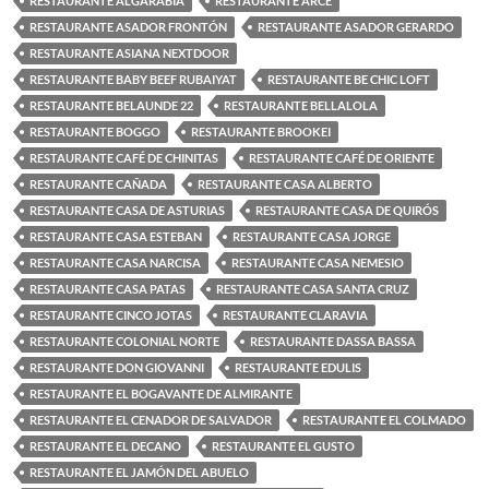
RESTAURANTE ALGARABÍA
RESTAURANTE ARCE
RESTAURANTE ASADOR FRONTÓN
RESTAURANTE ASADOR GERARDO
RESTAURANTE ASIANA NEXTDOOR
RESTAURANTE BABY BEEF RUBAIYAT
RESTAURANTE BE CHIC LOFT
RESTAURANTE BELAUNDE 22
RESTAURANTE BELLALOLA
RESTAURANTE BOGGO
RESTAURANTE BROOKEI
RESTAURANTE CAFÉ DE CHINITAS
RESTAURANTE CAFÉ DE ORIENTE
RESTAURANTE CAÑADA
RESTAURANTE CASA ALBERTO
RESTAURANTE CASA DE ASTURIAS
RESTAURANTE CASA DE QUIRÓS
RESTAURANTE CASA ESTEBAN
RESTAURANTE CASA JORGE
RESTAURANTE CASA NARCISA
RESTAURANTE CASA NEMESIO
RESTAURANTE CASA PATAS
RESTAURANTE CASA SANTA CRUZ
RESTAURANTE CINCO JOTAS
RESTAURANTE CLARAVIA
RESTAURANTE COLONIAL NORTE
RESTAURANTE DASSA BASSA
RESTAURANTE DON GIOVANNI
RESTAURANTE EDULIS
RESTAURANTE EL BOGAVANTE DE ALMIRANTE
RESTAURANTE EL CENADOR DE SALVADOR
RESTAURANTE EL COLMADO
RESTAURANTE EL DECANO
RESTAURANTE EL GUSTO
RESTAURANTE EL JAMÓN DEL ABUELO