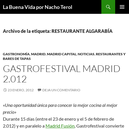
Saltar
Buscar
La Buena Vida por Nacho Terol
al
MENÚ
contenido
PRINCI
Archivo de la etiqueta: RESTAURANTE ALGARABÍA
GASTRONOMÍA
,
MADRID
,
MADRID CAPITAL
,
NOTICIAS
,
RESTAURANTES Y
BARES DE TAPAS
GASTROFESTIVAL MADRID
2.012
23 ENERO, 2012
DEJA UN COMENTARIO
«
Una oportunidad única para conocer la mejor cocina al mejor
precio»
Durante 15 días (entre el 23 de enero y el 5 de febrero de
2.012) y en paralelo a
Madrid Fusión
, Gastrofestival convierte