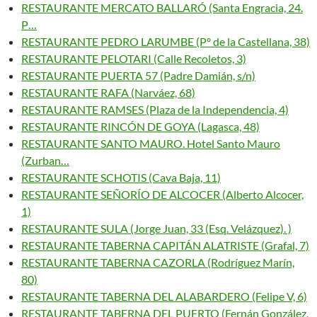
RESTAURANTE MERCATO BALLARÓ (Santa Engracia, 24.
P…
RESTAURANTE PEDRO LARUMBE (Pº de la Castellana, 38)
RESTAURANTE PELOTARI (Calle Recoletos, 3)
RESTAURANTE PUERTA 57 (Padre Damián, s/n)
RESTAURANTE RAFA (Narváez, 68)
RESTAURANTE RAMSES (Plaza de la Independencia, 4)
RESTAURANTE RINCÓN DE GOYA (Lagasca, 48)
RESTAURANTE SANTO MAURO. Hotel Santo Mauro
(Zurban…
RESTAURANTE SCHOTIS (Cava Baja, 11)
RESTAURANTE SEÑORÍO DE ALCOCER (Alberto Alcocer,
1)
RESTAURANTE SULA (Jorge Juan, 33 (Esq. Velázquez). )
RESTAURANTE TABERNA CAPITÁN ALATRISTE (Grafal, 7)
RESTAURANTE TABERNA CAZORLA (Rodríguez Marín,
80)
RESTAURANTE TABERNA DEL ALABARDERO (Felipe V, 6)
RESTAURANTE TABERNA DEL PUERTO (Fernán González,