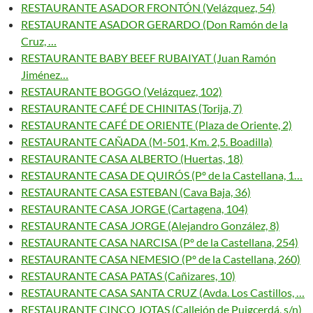
RESTAURANTE ASADOR FRONTÓN (Velázquez, 54)
RESTAURANTE ASADOR GERARDO (Don Ramón de la
Cruz, …
RESTAURANTE BABY BEEF RUBAIYAT (Juan Ramón
Jiménez…
RESTAURANTE BOGGO (Velázquez, 102)
RESTAURANTE CAFÉ DE CHINITAS (Torija, 7)
RESTAURANTE CAFÉ DE ORIENTE (Plaza de Oriente, 2)
RESTAURANTE CAÑADA (M-501, Km. 2,5. Boadilla)
RESTAURANTE CASA ALBERTO (Huertas, 18)
RESTAURANTE CASA DE QUIRÓS (Pº de la Castellana, 1…
RESTAURANTE CASA ESTEBAN (Cava Baja, 36)
RESTAURANTE CASA JORGE (Cartagena, 104)
RESTAURANTE CASA JORGE (Alejandro González, 8)
RESTAURANTE CASA NARCISA (Pº de la Castellana, 254)
RESTAURANTE CASA NEMESIO (Pº de la Castellana, 260)
RESTAURANTE CASA PATAS (Cañizares, 10)
RESTAURANTE CASA SANTA CRUZ (Avda. Los Castillos, …
RESTAURANTE CINCO JOTAS (Callejón de Puigcerdá, s/n)