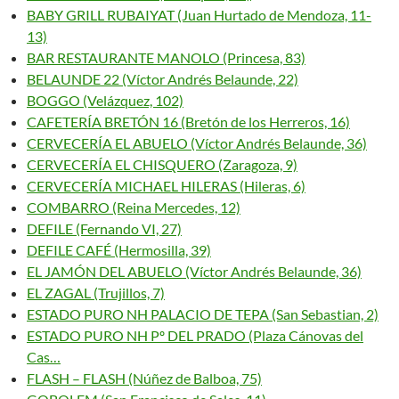
BABY GRILL RUBAIYAT (Juan Hurtado de Mendoza, 11-
13)
BAR RESTAURANTE MANOLO (Princesa, 83)
BELAUNDE 22 (Víctor Andrés Belaunde, 22)
BOGGO (Velázquez, 102)
CAFETERÍA BRETÓN 16 (Bretón de los Herreros, 16)
CERVECERÍA EL ABUELO (Víctor Andrés Belaunde, 36)
CERVECERÍA EL CHISQUERO (Zaragoza, 9)
CERVECERÍA MICHAEL HILERAS (Hileras, 6)
COMBARRO (Reina Mercedes, 12)
DEFILE (Fernando VI, 27)
DEFILE CAFÉ (Hermosilla, 39)
EL JAMÓN DEL ABUELO (Víctor Andrés Belaunde, 36)
EL ZAGAL (Trujillos, 7)
ESTADO PURO NH PALACIO DE TEPA (San Sebastian, 2)
ESTADO PURO NH Pº DEL PRADO (Plaza Cánovas del
Cas…
FLASH – FLASH (Núñez de Balboa, 75)