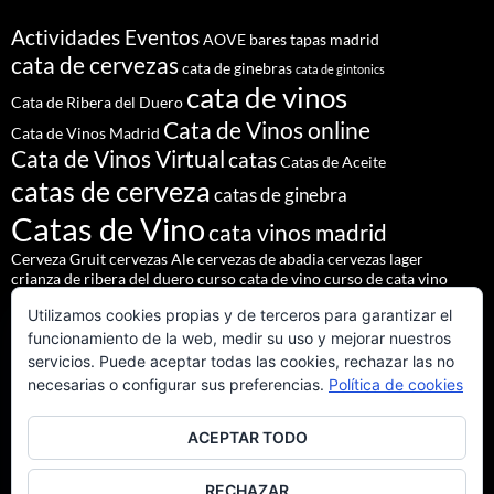
Actividades Eventos
AOVE
bares tapas madrid
cata de cervezas
cata de ginebras
cata de gintonics
cata de vinos
Cata de Ribera del Duero
Cata de Vinos online
Cata de Vinos Madrid
Cata de Vinos Virtual
catas
Catas de Aceite
catas de cerveza
catas de ginebra
Catas de Vino
cata vinos madrid
Cerveza Gruit
cervezas Ale
cervezas de abadia
cervezas lager
crianza de ribera del duero
curso cata de vino
curso de cata vino
Denominación de Origen Ribera del Duero
Utilizamos cookies propias y de terceros para garantizar el
eventos de autor
eventos madrid
Godello
lúpulo
maridajes
funcionamiento de la web, medir su uso y mejorar nuestros
Nacho Terol
martue
MESÓN DEL CID
pilsner urquell
servicios. Puede aceptar todas las cookies, rechazar las no
restaurante madrid
restaurantes alrededores madrid
necesarias o configurar sus preferencias.
Política de cookies
restaurantes madrid
salir madrid
saaz
staropramen
ACEPTAR TODO
tapear en Madrid
Tapas Madrid
team building
Vinos de Ribera del Duero
Vinos Tintos Andaluces
RECHAZAR