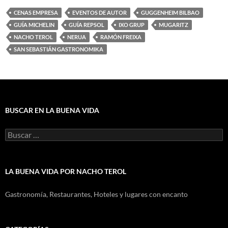
CENAS EMPRESA
EVENTOS DE AUTOR
GUGGENHEIM BILBAO
GUÍA MICHELIN
GUÍA REPSOL
IXO GRUP
MUGARITZ
NACHO TEROL
NERUA
RAMÓN FREIXA
SAN SEBASTIÁN GASTRONOMIKA
BUSCAR EN LA BUENA VIDA
Buscar:
LA BUENA VIDA POR NACHO TEROL
Gastronomía, Restaurantes, Hoteles y lugares con encanto