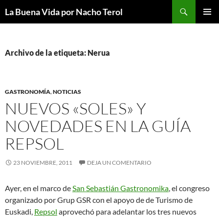
Saltar
Buscar
La Buena Vida por Nacho Terol
al
MENÚ
contenido
PRINCI
Archivo de la etiqueta: Nerua
GASTRONOMÍA
,
NOTICIAS
NUEVOS «SOLES» Y
NOVEDADES EN LA GUÍA
REPSOL
23 NOVIEMBRE, 2011
DEJA UN COMENTARIO
Ayer, en el marco de
San Sebastián Gastronomika
, el congreso
organizado por Grup GSR con el apoyo de de Turismo de
Euskadi,
Repsol
aprovechó para adelantar los tres nuevos