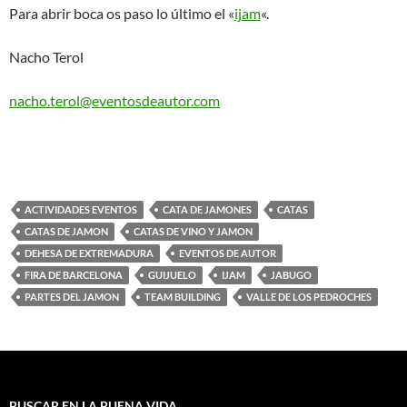
Para abrir boca os paso lo último el «
ijam
«.
Nacho Terol
nacho.terol@eventosdeautor.com
ACTIVIDADES EVENTOS
CATA DE JAMONES
CATAS
CATAS DE JAMON
CATAS DE VINO Y JAMON
DEHESA DE EXTREMADURA
EVENTOS DE AUTOR
FIRA DE BARCELONA
GUIJUELO
IJAM
JABUGO
PARTES DEL JAMON
TEAM BUILDING
VALLE DE LOS PEDROCHES
BUSCAR EN LA BUENA VIDA