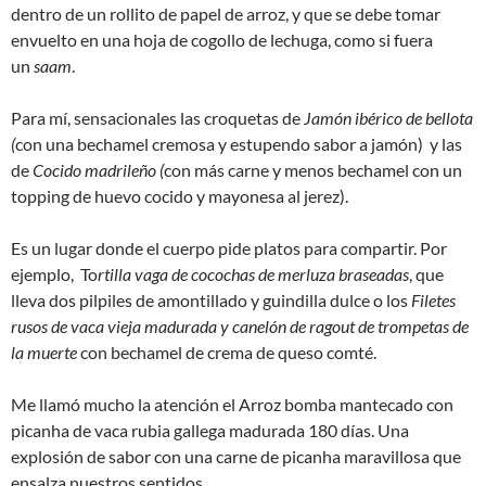
dentro de un rollito de papel de arroz, y que se debe tomar
envuelto en una hoja de cogollo de lechuga, como si fuera
un
saam
.
Para mí, sensacionales las croquetas de
Jamón ibérico de bellota
(
con una bechamel cremosa y estupendo sabor a jamón) y las
de
Cocido madrileño (
con más carne y menos bechamel con un
topping de huevo cocido y mayonesa al jerez).
Es un lugar donde el cuerpo pide platos para compartir. Por
ejemplo, To
rtilla vaga de cocochas de merluza braseadas
, que
lleva dos pilpiles de amontillado y guindilla dulce o los
Filetes
rusos de vaca vieja madurada y canelón de ragout de trompetas de
la muerte
con bechamel de crema de queso comté.
Me llamó mucho la atención el Arroz bomba mantecado con
picanha de vaca rubia gallega madurada 180 días. Una
explosión de sabor con una carne de picanha maravillosa que
ensalza nuestros sentidos.