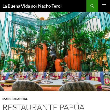
Saltar
Buscar
La Buena Vida por Nacho Terol
al
MENÚ
contenido
PRINCI
MADRID CAPITAL
RESTAURANTE PAPÚA