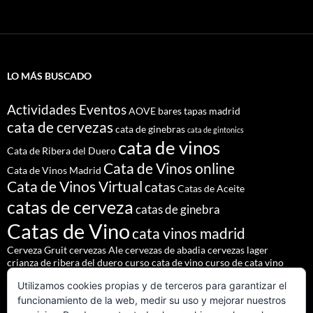
LO MÁS BUSCADO
Actividades Eventos
AOVE
bares tapas madrid
cata de cervezas
cata de ginebras
cata de gintonics
cata de vinos
Cata de Ribera del Duero
Cata de Vinos online
Cata de Vinos Madrid
Cata de Vinos Virtual
catas
Catas de Aceite
catas de cerveza
catas de ginebra
Catas de Vino
cata vinos madrid
Cerveza Gruit
cervezas Ale
cervezas de abadia
cervezas lager
crianza de ribera del duero
curso cata de vino
curso de cata vino
Denominación de Origen Ribera del Duero
Utilizamos cookies propias y de terceros para garantizar el
eventos de autor
eventos madrid
Godello
lúpulo
maridajes
funcionamiento de la web, medir su uso y mejorar nuestros
Nacho Terol
martue
MESÓN DEL CID
pilsner urquell