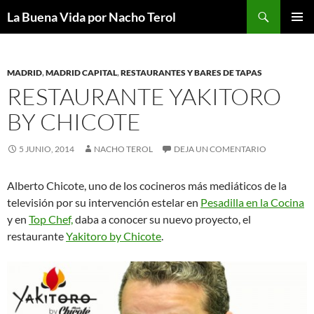
Saltar
Buscar
La Buena Vida por Nacho Terol
al
MENÚ
contenido
PRINCI
MADRID
,
MADRID CAPITAL
,
RESTAURANTES Y BARES DE TAPAS
RESTAURANTE YAKITORO
BY CHICOTE
5 JUNIO, 2014
NACHO TEROL
DEJA UN COMENTARIO
Alberto Chicote, uno de los cocineros más mediáticos de la
televisión por su intervención estelar en
Pesadilla en la Cocina
y en
Top Chef,
daba a conocer su nuevo proyecto, el
restaurante
Yakitoro by Chicote
.