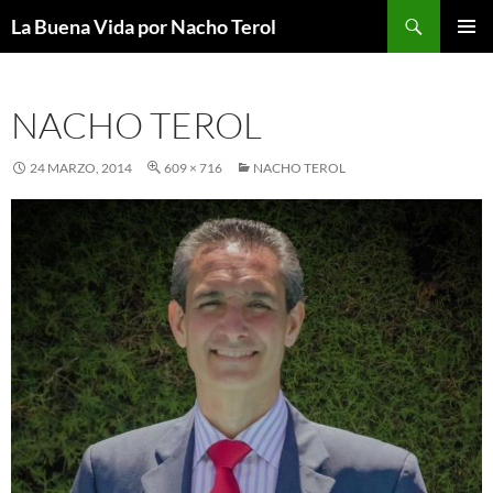
Saltar
Buscar
La Buena Vida por Nacho Terol
al
MENÚ
contenido
PRINCI
NACHO TEROL
24 MARZO, 2014
609 × 716
NACHO TEROL