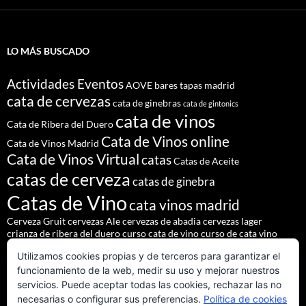
LO MÁS BUSCADO
Actividades Eventos
AOVE
bares tapas madrid
cata de cervezas
cata de ginebras
cata de gintonics
cata de vinos
Cata de Ribera del Duero
Cata de Vinos online
Cata de Vinos Madrid
Cata de Vinos Virtual
catas
Catas de Aceite
catas de cerveza
catas de ginebra
Catas de Vino
cata vinos madrid
Cerveza Gruit
cervezas Ale
cervezas de abadia
cervezas lager
crianza de ribera del duero
curso cata de vino
curso de cata vino
Denominación de Origen Ribera del Duero
Utilizamos cookies propias y de terceros para garantizar el
eventos de autor
eventos madrid
Godello
lúpulo
maridajes
funcionamiento de la web, medir su uso y mejorar nuestros
Nacho Terol
martue
MESÓN DEL CID
pilsner urquell
servicios. Puede aceptar todas las cookies, rechazar las no
restaurante madrid
restaurantes alrededores madrid
necesarias o configurar sus preferencias.
Política de cookies