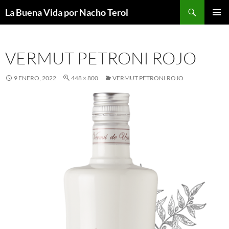
Saltar
Buscar
La Buena Vida por Nacho Terol
al
MENÚ
contenido
PRINCI
VERMUT PETRONI ROJO
9 ENERO, 2022
448 × 800
VERMUT PETRONI ROJO