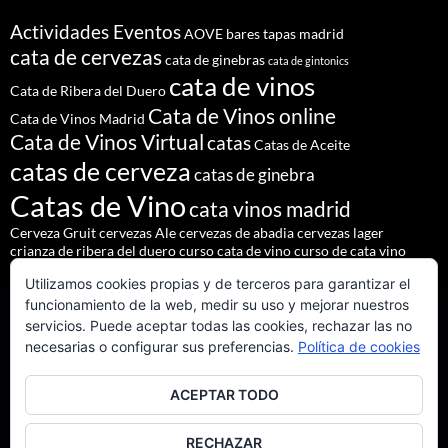
Actividades Eventos
AOVE
bares tapas madrid
cata de cervezas
cata de ginebras
cata de gintonics
cata de vinos
Cata de Ribera del Duero
Cata de Vinos online
Cata de Vinos Madrid
Cata de Vinos Virtual
catas
Catas de Aceite
catas de cerveza
catas de ginebra
Catas de Vino
cata vinos madrid
Cerveza Gruit
cervezas Ale
cervezas de abadia
cervezas lager
crianza de ribera del duero
curso cata de vino
curso de cata vino
Denominación de Origen Ribera del Duero
Utilizamos cookies propias y de terceros para garantizar el
eventos de autor
eventos madrid
Godello
lúpulo
maridajes
funcionamiento de la web, medir su uso y mejorar nuestros
Nacho Terol
martue
MESÓN DEL CID
pilsner urquell
servicios. Puede aceptar todas las cookies, rechazar las no
restaurante madrid
restaurantes alrededores madrid
necesarias o configurar sus preferencias.
Política de cookies
restaurantes madrid
salir madrid
saaz
staropramen
ACEPTAR TODO
tapear en Madrid
Tapas Madrid
team building
Vinos de Ribera del Duero
Vinos Tintos Andaluces
RECHAZAR